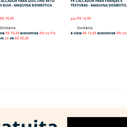
CALCADOR PARA QUILTING RETO
PÉ CALCADOR PARA FRANJAS E
 GUIA - MAQUINA DOMESTICA
TEXTURAS - MAQUINA DOMESTIC
R$ 76,90
R$ 14,90
por
Unitário
Unitário
ista
R$ 74,59
economize
3%
no Pix
à vista
R$ 14,45
economize
3%
no
 em
2x
de
R$ 38,45