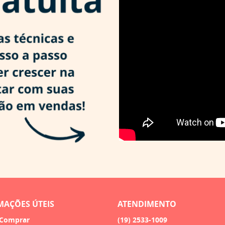
MAÇÕES ÚTEIS
ATENDIMENTO
Comprar
(19)
2533-1009