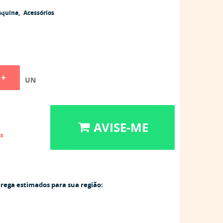
áquina
Acessórios
UN
AVISE-ME
ix
trega estimados para sua região: