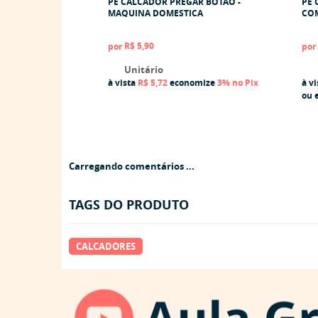
PÉ CALCADOR PREGAR BOTÃO -
PÉ 
MAQUINA DOMESTICA
COM
R$ 5,90
por
por
Unitário
à vista
R$ 5,72
economize
3%
no Pix
à v
ou
Carregando comentários ...
TAGS DO PRODUTO
CALCADORES