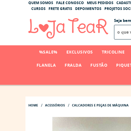
QUEM SOMOS
FALE CONOSCO
MEUS PEDIDOS
CADAST
CURSOS
FRETE GRATIS
DEPOIMENTOS
PROJETOS SOCI
Seja bem
%SALE%
EXCLUSIVOS
TRICOLINE
FLANELA
FRALDA
FUSTÃO
PIQUE
HOME
ACESSÓRIOS
CALCADORES E PEÇAS DE MÁQUINA