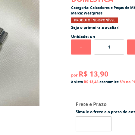
Categoria:
Calcadores e Peças de M
Marca:
Westpress
PRODUTO INDISPONÍVEL
Seja o primeira a avaliar!
Unidade: un
R$ 13,90
por
à vista
R$ 13,48
economize
3%
no P
Frete e Prazo
Simule o frete e o prazo de en