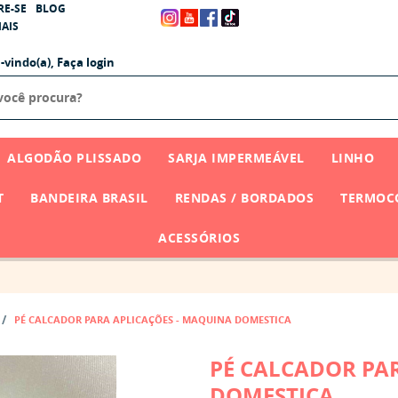
RE-SE
BLOG
AIS
-vindo(a),
Faça login
ALGODÃO PLISSADO
SARJA IMPERMEÁVEL
LINHO
T
BANDEIRA BRASIL
RENDAS / BORDADOS
TERMOCO
ACESSÓRIOS
PÉ CALCADOR PARA APLICAÇÕES - MAQUINA DOMESTICA
PÉ CALCADOR PA
DOMESTICA