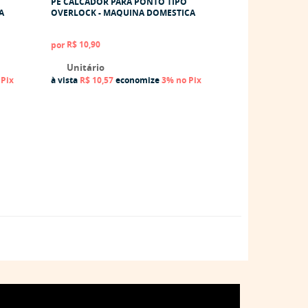
PÉ CALCADOR PARA PONTO TIPO
PÉ CALCADOR PA
A
OVERLOCK - MAQUINA DOMESTICA
TECIDOS LEVES 
MAQUINA DOME
R$ 10,90
R$ 8,90
por
por
Unitário
Unitário
 Pix
à vista
R$ 10,57
economize
3%
no Pix
à vista
R$ 8,63
ec