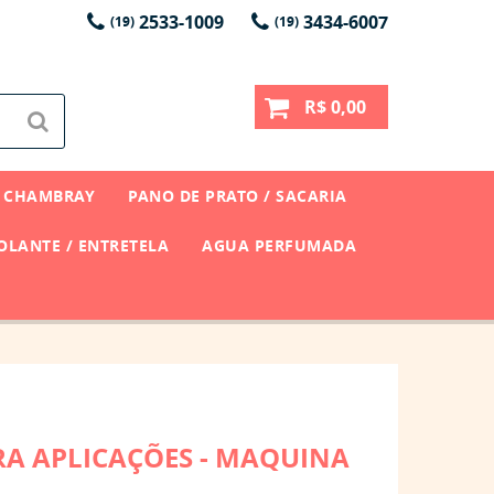
2533-1009
3434-6007
(19)
(19)
R$ 0,00
CHAMBRAY
PANO DE PRATO / SACARIA
LANTE / ENTRETELA
AGUA PERFUMADA
RA APLICAÇÕES - MAQUINA