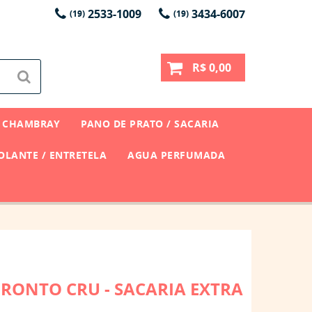
2533-1009
3434-6007
(19)
(19)
R$ 0,00
CHAMBRAY
PANO DE PRATO / SACARIA
LANTE / ENTRETELA
AGUA PERFUMADA
RONTO CRU - SACARIA EXTRA