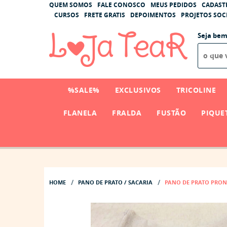
QUEM SOMOS
FALE CONOSCO
MEUS PEDIDOS
CADAST
CURSOS
FRETE GRATIS
DEPOIMENTOS
PROJETOS SOCI
Seja bem
%SALE%
EXCLUSIVOS
TRICOLINE
FLANELA
FRALDA
FUSTÃO
PIQUE
HOME
PANO DE PRATO / SACARIA
PANO DE PRATO PRONT