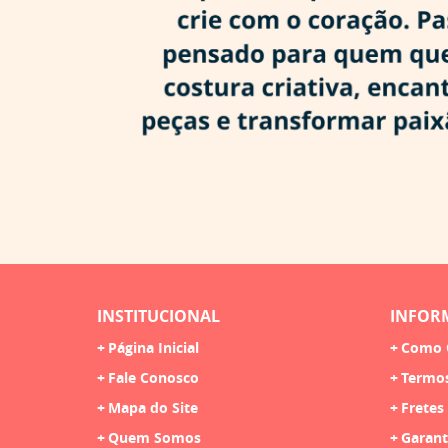
INSTITUCIONAL
INFOR
Página Inicial
Como 
Fale Conosco
Termo
Mapa do Site
Fretes
Quem Somos
Garant