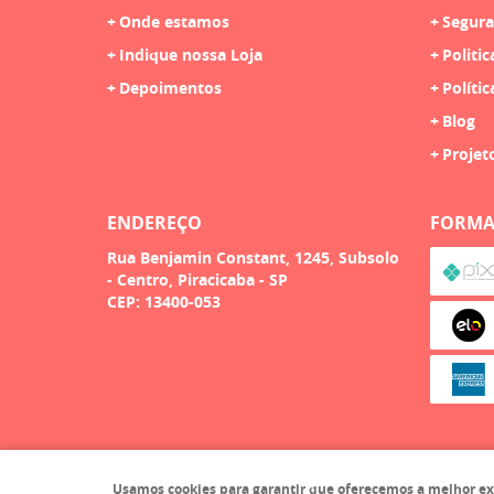
Onde estamos
Segura
Indique nossa Loja
Politic
Depoimentos
Polític
Blog
Projet
ENDEREÇO
FORMA
Rua Benjamin Constant, 1245, Subsolo
-
Centro, Piracicaba
-
SP
CEP: 13400-053
Usamos cookies para garantir que oferecemos a melhor exper