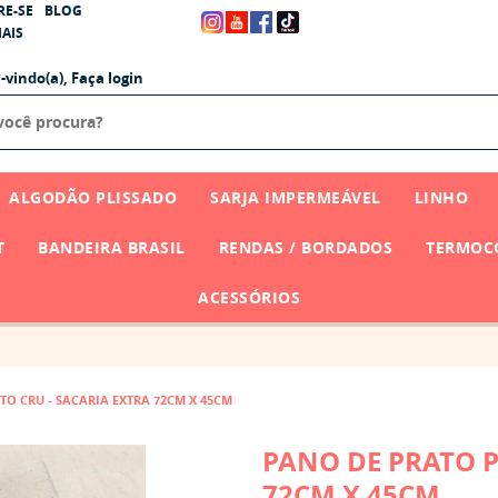
RE-SE
BLOG
AIS
-vindo(a),
Faça login
ALGODÃO PLISSADO
SARJA IMPERMEÁVEL
LINHO
T
BANDEIRA BRASIL
RENDAS / BORDADOS
TERMOCO
ACESSÓRIOS
O CRU - SACARIA EXTRA 72CM X 45CM
PANO DE PRATO P
72CM X 45CM