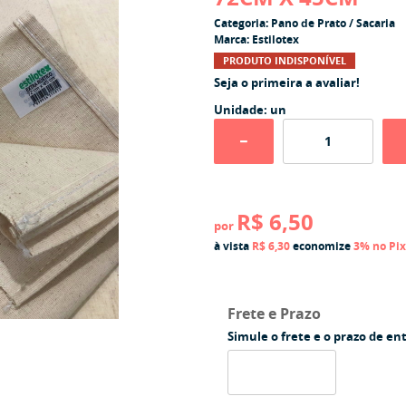
Categoria:
Pano de Prato / Sacaria
Marca:
Estilotex
PRODUTO INDISPONÍVEL
Seja o primeira a avaliar!
Unidade: un
R$ 6,50
por
à vista
R$ 6,30
economize
3%
no Pix
Frete e Prazo
Simule o frete e o prazo de en