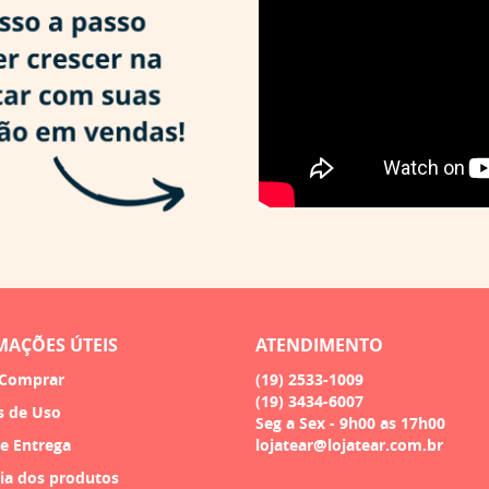
MAÇÕES ÚTEIS
ATENDIMENTO
Comprar
(19)
2533-1009
(19)
3434-6007
s de Uso
Seg a Sex - 9h00 as 17h00
 e Entrega
lojatear@lojatear.com.br
ia dos produtos