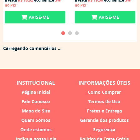
à vista
R$ 18,82
economize
3%
à vista
R$ 19,30
economize
3%
no Pix
no Pix
AVISE-ME
AVISE-ME
Carregando comentários ...
INSTITUCIONAL
INFORMAÇÕES ÚTEIS
Página Inicial
Como Comprar
Fale Conosco
Termos de Uso
Mapa do Site
Fretes e Entrega
Quem Somos
Garantia dos produtos
Onde estamos
Segurança
Indique nossa Loja
Politica de Frete Grátis