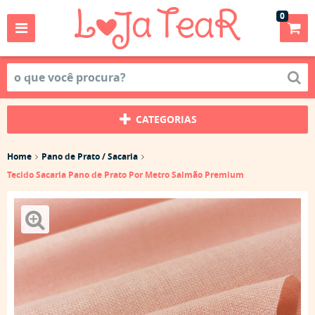
0
CATEGORIAS
Home
Pano de Prato / Sacaria
Tecido Sacaria Pano de Prato Por Metro Salmão Premium