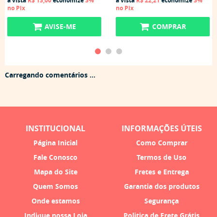
à vista
R$ 13,00
economize
3%
à vista
R$ 22,21
economize
3%
no Pix
no Pix
AVISE-ME
COMPRAR
Carregando comentários ...
INSTITUCIONAL
INFORMAÇÕES ÚTEIS
Página Inicial
Como Comprar
Fale Conosco
Termos de Uso
Mapa do Site
Fretes e Entrega
Quem Somos
Garantia dos produtos
Onde estamos
Segurança
Indique nossa Loja
Politica de Frete Grátis