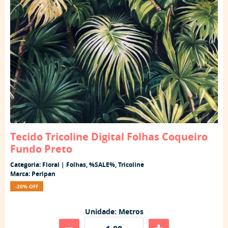
Tecido Tricoline Digital Folhas Coqueiro
Fundo Preto
Categoria:
Floral | Folhas
,
%SALE%
,
Tricoline
Marca:
Peripan
-20% OFF
Unidade: Metros