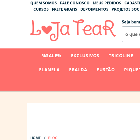
QUEM SOMOS
FALE CONOSCO
MEUS PEDIDOS
CADAST
CURSOS
FRETE GRATIS
DEPOIMENTOS
PROJETOS SOCI
Seja bem
%SALE%
EXCLUSIVOS
TRICOLINE
FLANELA
FRALDA
FUSTÃO
PIQUE
HOME
BLOG