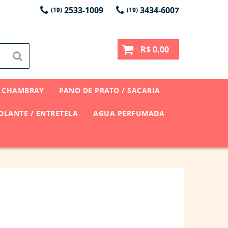
2533-1009
3434-6007
(19)
(19)
R$ 0,00
CHAMBRAY
PANO DE PRATO / SACARIA
LANTE / ENTRETELA
AGUA PERFUMADA