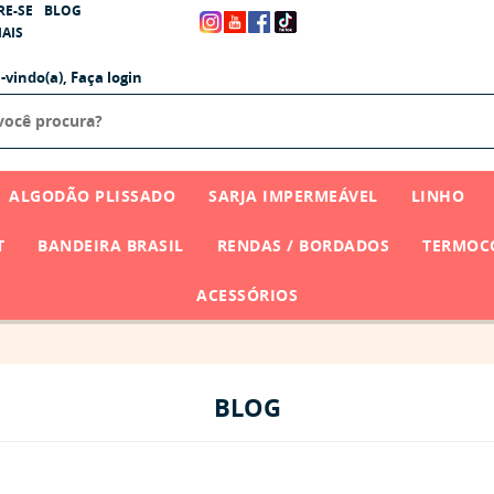
RE-SE
BLOG
AIS
-vindo(a),
Faça login
ALGODÃO PLISSADO
SARJA IMPERMEÁVEL
LINHO
T
BANDEIRA BRASIL
RENDAS / BORDADOS
TERMOCO
ACESSÓRIOS
BLOG