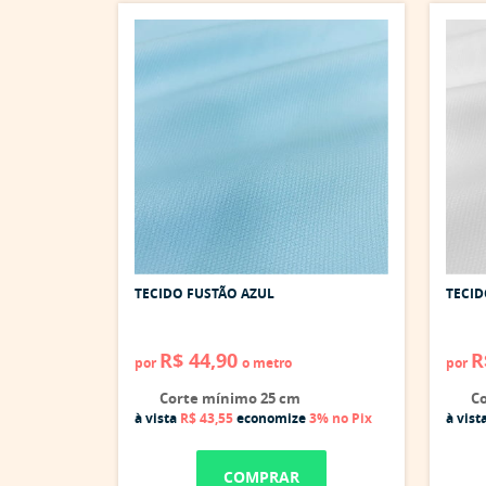
TECIDO FUSTÃO AZUL
TECI
R$ 44,90
R
por
o metro
por
Corte mínimo 25 cm
Co
à vista
R$ 43,55
economize
3%
no Pix
à vist
COMPRAR