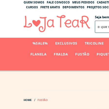
QUEM SOMOS
FALE CONOSCO
MEUS PEDIDOS
CADAST
CURSOS
FRETE GRATIS
DEPOIMENTOS
PROJETOS SOCI
Seja bem
%SALE%
EXCLUSIVOS
TRICOLINE
FLANELA
FRALDA
FUSTÃO
PIQUE
HOME
FUSTÃO