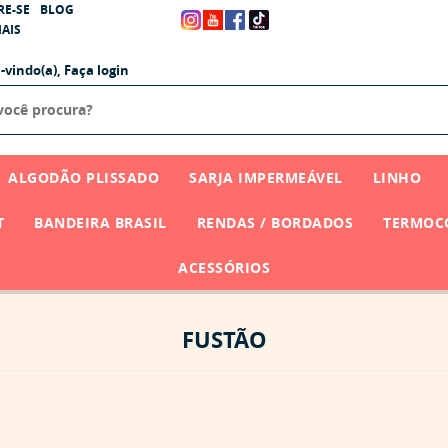
RE-SE
BLOG
AIS
-vindo(a),
Faça login
ALGODÃO PLISSADO
SARJA IMPERMEÁVEL
LINHO
T
BANDEIRA BRASIL
RENDAS / BORDADOS
TERMOCO
ACESSÓRIOS
FUSTÃO