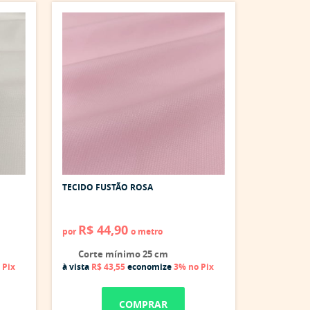
TECIDO FUSTÃO ROSA
R$ 44,90
por
o metro
Corte mínimo 25 cm
 Pix
à vista
R$ 43,55
economize
3%
no Pix
COMPRAR