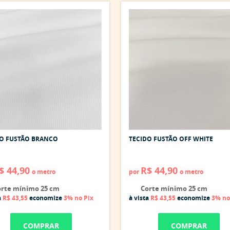
DO FUSTÃO BRANCO
TECIDO FUSTÃO OFF WHITE
$ 44,90
R$ 44,90
o metro
por
o metro
rte mínimo 25 cm
Corte mínimo 25 cm
a
R$ 43,55
economize
3%
no Pix
à vista
R$ 43,55
economize
3%
no
COMPRAR
COMPRAR