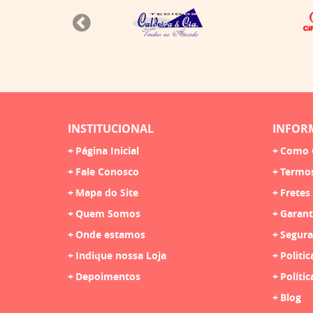
INSTITUCIONAL
INFOR
Página Inicial
Como 
Fale Conosco
Termo
Mapa do Site
Fretes
Quem Somos
Garant
Onde estamos
Segura
Indique nossa Loja
Politic
Depoimentos
Polític
Blog