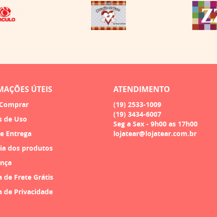
MAÇÕES ÚTEIS
ATENDIMENTO
Comprar
(19)
2533-1009
(19)
3434-6007
s de Uso
Seg a Sex - 9h00 as 17h00
 e Entrega
lojatear@lojatear.com.br
ia dos produtos
nça
a de Frete Grátis
a de Privacidade