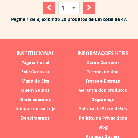
Página 1 de 3, exibindo 20 produtos de um total de 47.
INSTITUCIONAL
INFORMAÇÕES ÚTEIS
Página Inicial
Como Comprar
Fale Conosco
Termos de Uso
Mapa do Site
Fretes e Entrega
Quem Somos
Garantia dos produtos
Onde estamos
Segurança
Indique nossa Loja
Politica de Frete Grátis
Depoimentos
Política de Privacidade
Blog
Projetos Sociais