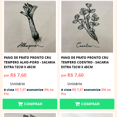
PANO DE PRATO PRONTO CRU
PANO DE PRATO PRONTO CRU
TEMPERO ALHO-PORO - SACARIA
TEMPERO COENTRO - SACARIA
EXTRA 72CM X 45CM
EXTRA 72CM X 45CM
R$ 7,60
R$ 7,60
por
por
Unitário
Unitário
à vista
R$ 7,37
economize
3%
no
à vista
R$ 7,37
economize
3%
no
Pix
Pix
COMPRAR
COMPRAR