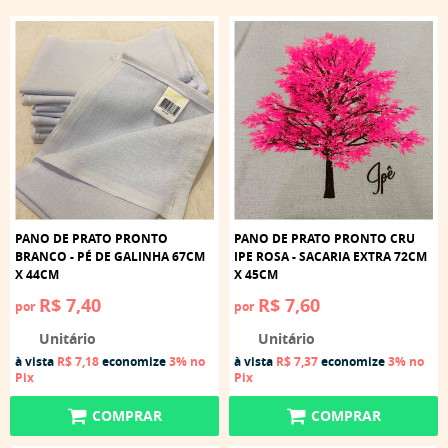
PANO DE PRATO PRONTO
PANO DE PRATO PRONTO CRU
BRANCO - PÉ DE GALINHA 67CM
IPE ROSA - SACARIA EXTRA 72CM
X 44CM
X 45CM
R$ 7,40
R$ 7,60
por
por
Unitário
Unitário
à vista
R$ 7,18
economize
3%
no
à vista
R$ 7,37
economize
3%
no
Pix
Pix
COMPRAR
COMPRAR