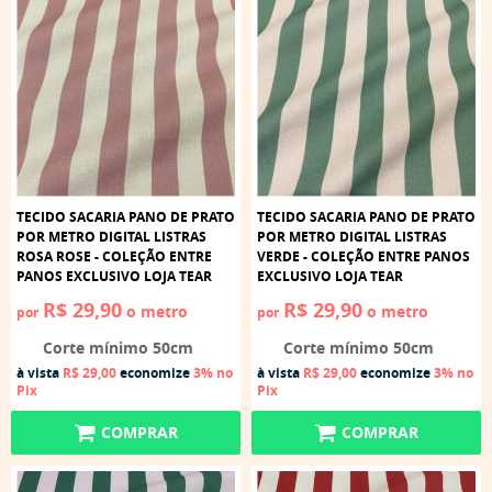
TECIDO SACARIA PANO DE PRATO
TECIDO SACARIA PANO DE PRATO
POR METRO DIGITAL LISTRAS
POR METRO DIGITAL LISTRAS
ROSA ROSE - COLEÇÃO ENTRE
VERDE - COLEÇÃO ENTRE PANOS
PANOS EXCLUSIVO LOJA TEAR
EXCLUSIVO LOJA TEAR
R$ 29,90
R$ 29,90
o metro
o metro
por
por
Corte mínimo 50cm
Corte mínimo 50cm
à vista
R$ 29,00
economize
3%
no
à vista
R$ 29,00
economize
3%
no
Pix
Pix
COMPRAR
COMPRAR