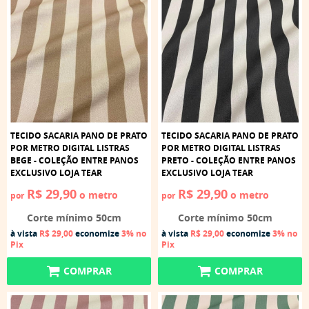
TECIDO SACARIA PANO DE PRATO
TECIDO SACARIA PANO DE PRATO
POR METRO DIGITAL LISTRAS
POR METRO DIGITAL LISTRAS
BEGE - COLEÇÃO ENTRE PANOS
PRETO - COLEÇÃO ENTRE PANOS
EXCLUSIVO LOJA TEAR
EXCLUSIVO LOJA TEAR
R$ 29,90
R$ 29,90
o metro
o metro
por
por
Corte mínimo 50cm
Corte mínimo 50cm
à vista
R$ 29,00
economize
3%
no
à vista
R$ 29,00
economize
3%
no
Pix
Pix
COMPRAR
COMPRAR