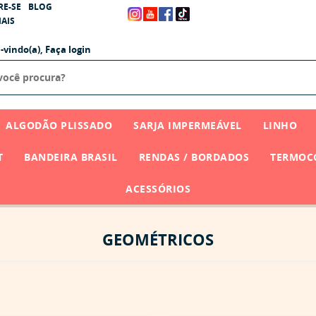
RE-SE
BLOG
AIS
-vindo(a),
Faça login
ALGODÃO PLISSADO
SARJA IMPERMEÁVEL
LINHO
T
BANDEIRA BRASIL
RENDAS / BORDADOS
TERMOCO
ACESSÓRIOS
GEOMÉTRICOS