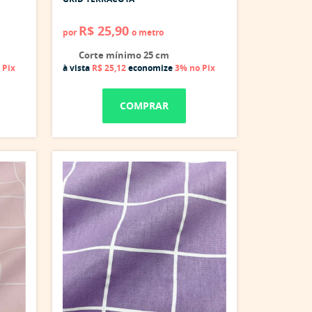
R$ 25,90
por
o metro
Corte mínimo 25 cm
 Pix
à vista
R$ 25,12
economize
3%
no Pix
COMPRAR