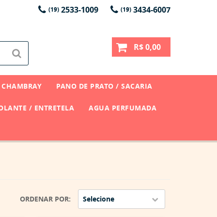
2533-1009
3434-6007
(19)
(19)
R$ 0,00
CHAMBRAY
PANO DE PRATO / SACARIA
LANTE / ENTRETELA
AGUA PERFUMADA
ORDENAR POR
Selecione