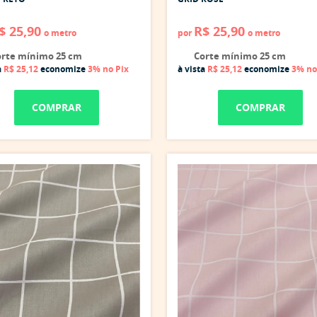
$ 25,90
R$ 25,90
o metro
por
o metro
rte mínimo 25 cm
Corte mínimo 25 cm
a
R$ 25,12
economize
3%
no Pix
à vista
R$ 25,12
economize
3%
no
COMPRAR
COMPRAR