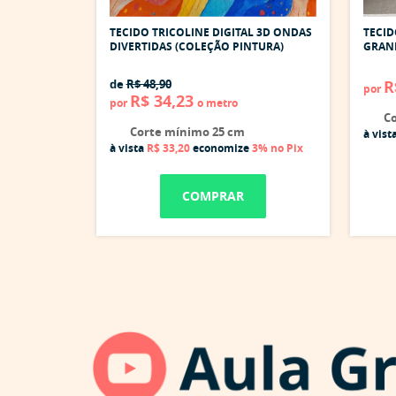
TECIDO TRICOLINE DIGITAL 3D ONDAS
TECI
DIVERTIDAS (COLEÇÃO PINTURA)
GRAND
de
R$ 48,90
R
por
R$ 34,23
por
o metro
Co
Corte mínimo 25 cm
à vist
à vista
R$ 33,20
economize
3%
no Pix
COMPRAR