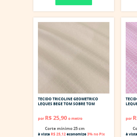
TECIDO TRICOLINE GEOMETRICO
TECID
LEQUES BEGE TOM SOBRE TOM
LEQUE
R$ 25,90
R
por
o metro
por
Corte mínimo 25 cm
Co
à vista
R$ 25,12
economize
3%
no Pix
à vist