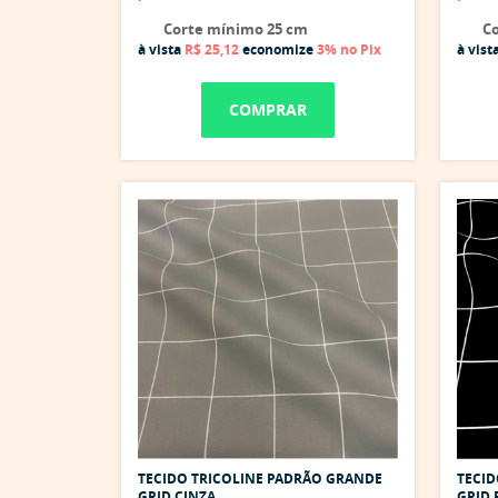
Corte mínimo 25 cm
Co
à vista
R$ 25,12
economize
3%
no Pix
à vist
COMPRAR
TECIDO TRICOLINE PADRÃO GRANDE
TECID
GRID CINZA
GRID 