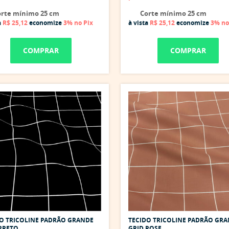
rte mínimo 25 cm
Corte mínimo 25 cm
a
R$ 25,12
economize
3%
no Pix
à vista
R$ 25,12
economize
3%
no
COMPRAR
COMPRAR
O TRICOLINE PADRÃO GRANDE
TECIDO TRICOLINE PADRÃO GR
PRETO
GRID ROSE