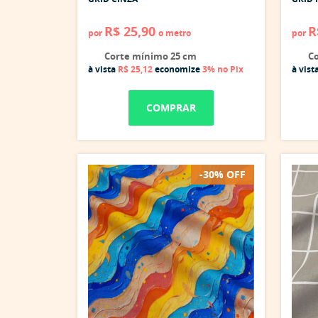
R$ 25,90
R
por
o metro
por
Corte mínimo 25 cm
Co
à vista
R$ 25,12
economize
3%
no Pix
à vist
COMPRAR
-30% OFF