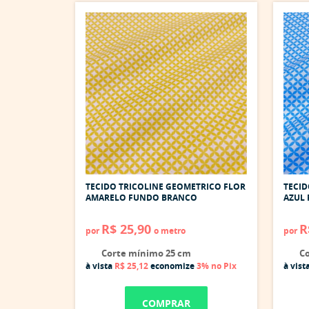
TECIDO TRICOLINE GEOMETRICO FLOR
TECID
AMARELO FUNDO BRANCO
AZUL
R$ 25,90
R
por
o metro
por
Corte mínimo 25 cm
Co
à vista
R$ 25,12
economize
3%
no Pix
à vist
COMPRAR