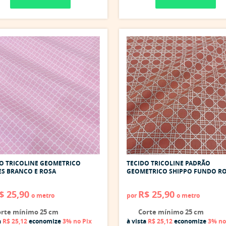
O TRICOLINE GEOMETRICO
TECIDO TRICOLINE PADRÃO
S BRANCO E ROSA
GEOMETRICO SHIPPO FUNDO R
$ 25,90
R$ 25,90
o metro
por
o metro
rte mínimo 25 cm
Corte mínimo 25 cm
a
R$ 25,12
economize
3%
no Pix
à vista
R$ 25,12
economize
3%
no