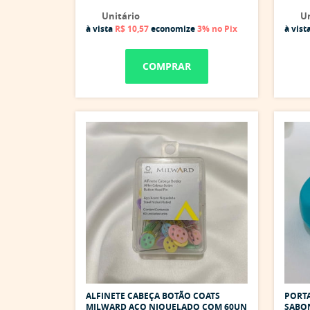
Unitário
Un
à vista
R$ 10,57
economize
3%
no Pix
à vist
COMPRAR
ALFINETE CABEÇA BOTÃO COATS
PORTA
MILWARD AÇO NIQUELADO COM 60UN
SABO