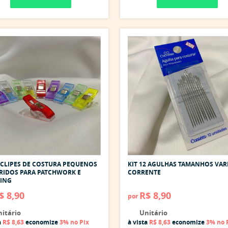
 CLIPES DE COSTURA PEQUENOS
KIT 12 AGULHAS TAMANHOS VAR
RIDOS PARA PATCHWORK E
CORRENTE
TING
$ 8,90
R$ 8,90
por
itário
Unitário
a
R$ 8,63
economize
3%
no Pix
à vista
R$ 8,63
economize
3%
no 