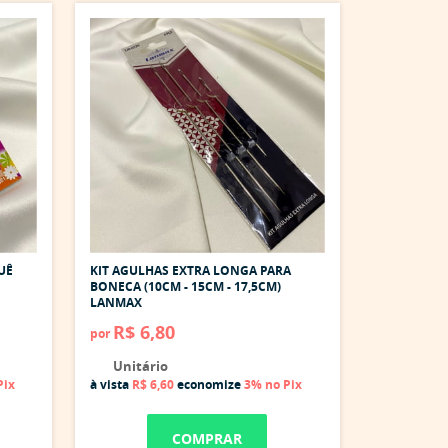
UÊ
KIT AGULHAS EXTRA LONGA PARA
BONECA (10CM - 15CM - 17,5CM)
LANMAX
R$ 6,80
por
Unitário
Pix
à vista
R$ 6,60
economize
3%
no Pix
COMPRAR