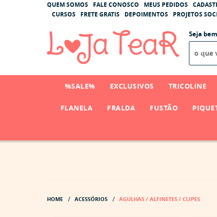
QUEM SOMOS
FALE CONOSCO
MEUS PEDIDOS
CADAST
CURSOS
FRETE GRATIS
DEPOIMENTOS
PROJETOS SOCI
Seja bem
%SALE%
EXCLUSIVOS
TRICOLINE
FLANELA
FRALDA
FUSTÃO
PIQUE
HOME
ACESSÓRIOS
AGULHAS / ALFINETES / CLIPES