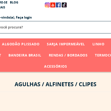
RE-SE
BLOG
AIS
-vindo(a),
Faça login
ALGODÃO PLISSADO
SARJA IMPERMEÁVEL
LINHO
T
BANDEIRA BRASIL
RENDAS / BORDADOS
TERMOCO
ACESSÓRIOS
AGULHAS / ALFINETES / CLIPES