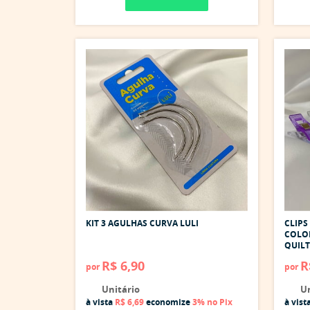
KIT 3 AGULHAS CURVA LULI
CLIPS
COLO
QUIL
R$ 6,90
R
por
por
Unitário
Un
à vista
R$ 6,69
economize
3%
no Pix
à vist