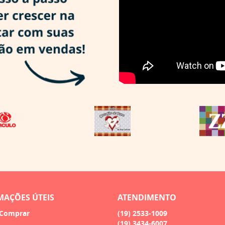
MAÇÕES ÚTEIS
ATENDIMENTO
Comprar
(19)
2533-1009
(19)
3434-6007