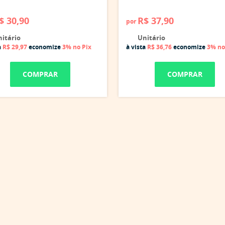
$ 30,90
R$ 37,90
por
itário
Unitário
a
R$ 29,97
economize
3%
no Pix
à vista
R$ 36,76
economize
3%
no
COMPRAR
COMPRAR