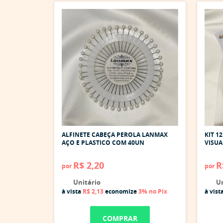
ALFINETE CABEÇA PEROLA LANMAX
KIT 1
AÇO E PLASTICO COM 40UN
VISU
R$ 2,20
R
por
por
Unitário
Un
à vista
R$ 2,13
economize
3%
no Pix
à vist
COMPRAR