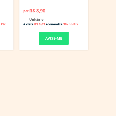
R$ 8,90
por
Unitário
 Pix
à vista
R$ 8,63
economize
3%
no Pix
AVISE-ME