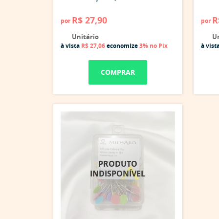
R$ 27,90
R
por
por
Unitário
Un
à vista
R$ 27,06
economize
3%
no Pix
à vist
COMPRAR