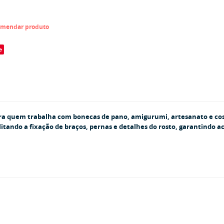
mendar produto
e
ara quem trabalha com
bonecas de pano, amigurumi, artesanato e cos
litando a
fixação de braços, pernas e detalhes do rosto
, garantindo a