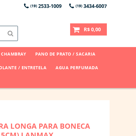
2533-1009
3434-6007
(19)
(19)
R$ 0,00
CHAMBRAY
PANO DE PRATO / SACARIA
LANTE / ENTRETELA
AGUA PERFUMADA
TRA LONGA PARA BONECA
17,5CM) LANMAX