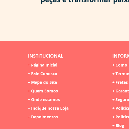
INSTITUCIONAL
INFOR
Página Inicial
Como 
Fale Conosco
Termo
Mapa do Site
Fretes
Quem Somos
Garant
Onde estamos
Segura
Indique nossa Loja
Politic
Depoimentos
Polític
Blog