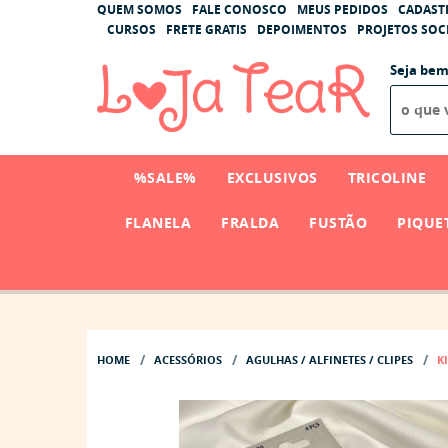
QUEM SOMOS
FALE CONOSCO
MEUS PEDIDOS
CADAST
CURSOS
FRETE GRATIS
DEPOIMENTOS
PROJETOS SOCI
Seja bem
%SALE%
EXCLUSIVOS
TRICOLINE
FLANELA
FRALDA
FUSTÃO
PIQUE
HOME
ACESSÓRIOS
AGULHAS / ALFINETES / CLIPES
K