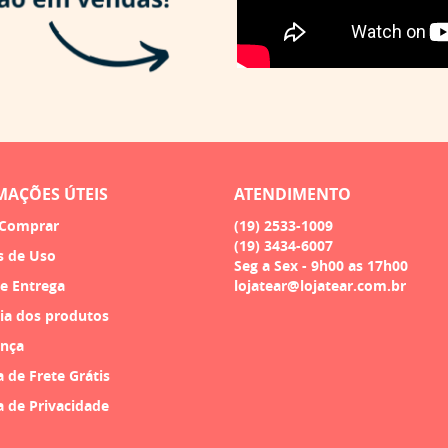
MAÇÕES ÚTEIS
ATENDIMENTO
Comprar
(19)
2533-1009
(19)
3434-6007
s de Uso
Seg a Sex - 9h00 as 17h00
 e Entrega
lojatear@lojatear.com.br
ia dos produtos
nça
a de Frete Grátis
a de Privacidade