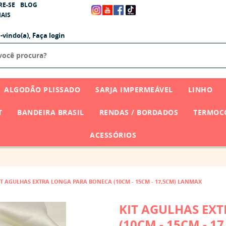
RE-SE
BLOG
AIS
-vindo(a),
Faça login
ALGODÃO PLISSADO
SARJA IMPERMEÁVEL
LINHO
T
BANDEIRA BRASIL
RENDAS / BORDADOS
TERMOCO
ACESSÓRIOS
IT AGULHAS EXTRA LONGA PARA BONECA (10CM - 15CM - 17,5CM) LANMAX
KIT AGULHAS EX
(10CM - 15CM - 