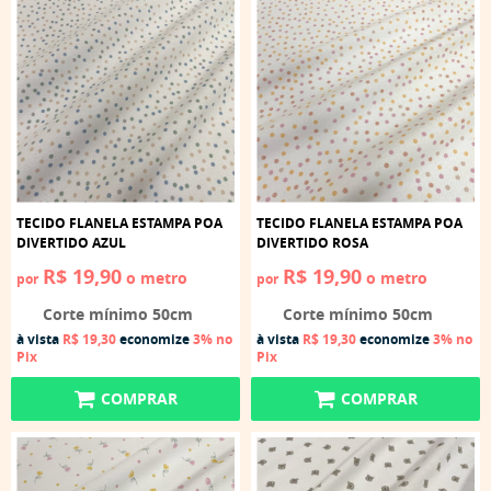
TECIDO FLANELA ESTAMPA POA
TECIDO FLANELA ESTAMPA POA
DIVERTIDO AZUL
DIVERTIDO ROSA
R$ 19,90
R$ 19,90
o metro
o metro
por
por
Corte mínimo 50cm
Corte mínimo 50cm
à vista
R$ 19,30
economize
3%
no
à vista
R$ 19,30
economize
3%
no
Pix
Pix
COMPRAR
COMPRAR