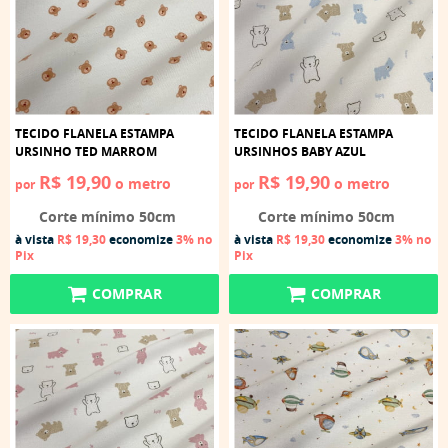
TECIDO FLANELA ESTAMPA
TECIDO FLANELA ESTAMPA
URSINHO TED MARROM
URSINHOS BABY AZUL
R$ 19,90
R$ 19,90
o metro
o metro
por
por
Corte mínimo 50cm
Corte mínimo 50cm
à vista
R$ 19,30
economize
3%
no
à vista
R$ 19,30
economize
3%
no
Pix
Pix
COMPRAR
COMPRAR