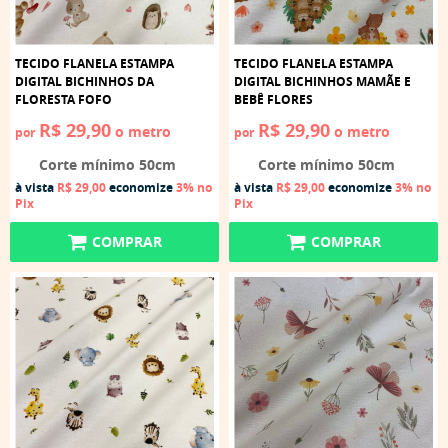
TECIDO FLANELA ESTAMPA
TECIDO FLANELA ESTAMPA
DIGITAL BICHINHOS DA
DIGITAL BICHINHOS MAMÃE E
FLORESTA FOFO
BEBÊ FLORES
R$ 29,90
R$ 29,90
o metro
o metro
por
por
Corte mínimo 50cm
Corte mínimo 50cm
à vista
R$ 29,00
economize
3%
no
à vista
R$ 29,00
economize
3%
no
Pix
Pix
COMPRAR
COMPRAR