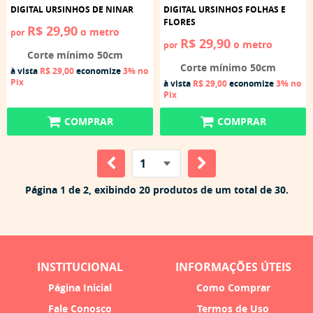
DIGITAL URSINHOS DE NINAR
DIGITAL URSINHOS FOLHAS E
FLORES
R$ 29,90
o metro
por
R$ 29,90
o metro
por
Corte mínimo 50cm
Corte mínimo 50cm
à vista
R$ 29,00
economize
3%
no
Pix
à vista
R$ 29,00
economize
3%
no
Pix
COMPRAR
COMPRAR
Página 1 de 2, exibindo 20 produtos de um total de 30.
INSTITUCIONAL
INFORMAÇÕES ÚTEIS
Página Inicial
Como Comprar
Fale Conosco
Termos de Uso