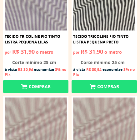
TECIDO TRICOLINE FIO TINTO
TECIDO TRICOLINE FIO TINTO
LISTRA PEQUENA LILAS
LISTRA PEQUENA PRETO
R$ 31,90
R$ 31,90
o metro
o metro
por
por
Corte mínimo 25 cm
Corte mínimo 25 cm
à vista
R$ 30,94
economize
3%
no
à vista
R$ 30,94
economize
3%
no
Pix
Pix
COMPRAR
COMPRAR