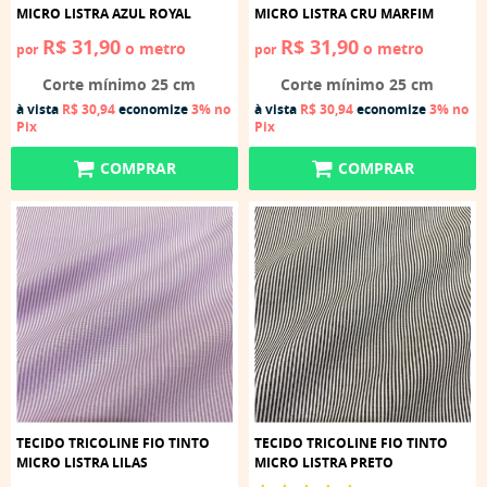
MICRO LISTRA AZUL ROYAL
MICRO LISTRA CRU MARFIM
R$ 31,90
R$ 31,90
o metro
o metro
por
por
Corte mínimo 25 cm
Corte mínimo 25 cm
à vista
R$ 30,94
economize
3%
no
à vista
R$ 30,94
economize
3%
no
Pix
Pix
COMPRAR
COMPRAR
TECIDO TRICOLINE FIO TINTO
TECIDO TRICOLINE FIO TINTO
MICRO LISTRA LILAS
MICRO LISTRA PRETO