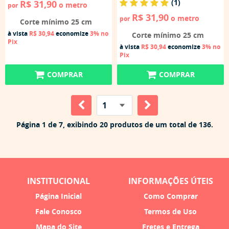
(1)
R$ 31,90
o metro
por
R$ 31,90
o metro
por
Corte mínimo 25 cm
à vista
R$ 30,94
economize
3%
no
Corte mínimo 25 cm
Pix
à vista
R$ 30,94
economize
3%
no
Pix
COMPRAR
COMPRAR
Página 1 de 7, exibindo 20 produtos de um total de 136.
INSTITUCIONAL
INFORMAÇÕES ÚTEIS
Página Inicial
Como Comprar
Fale Conosco
Termos de Uso
Mapa do Site
Fretes e Entrega