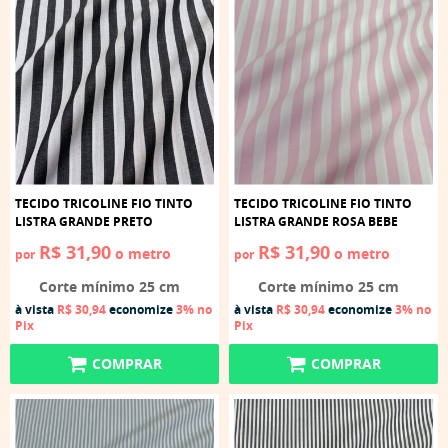
TECIDO TRICOLINE FIO TINTO
TECIDO TRICOLINE FIO TINTO
LISTRA GRANDE PRETO
LISTRA GRANDE ROSA BEBE
R$ 31,90
R$ 31,90
o metro
o metro
por
por
Corte mínimo 25 cm
Corte mínimo 25 cm
à vista
R$ 30,94
economize
3%
no
à vista
R$ 30,94
economize
3%
no
Pix
Pix
COMPRAR
COMPRAR