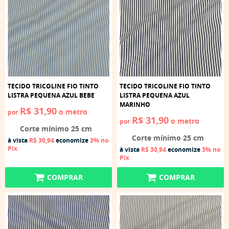
TECIDO TRICOLINE FIO TINTO
TECIDO TRICOLINE FIO TINTO
LISTRA PEQUENA AZUL BEBE
LISTRA PEQUENA AZUL
MARINHO
R$ 31,90
o metro
por
R$ 31,90
o metro
por
Corte mínimo 25 cm
Corte mínimo 25 cm
à vista
R$ 30,94
economize
3%
no
Pix
à vista
R$ 30,94
economize
3%
no
Pix
COMPRAR
COMPRAR