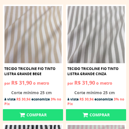
TECIDO TRICOLINE FIO TINTO
TECIDO TRICOLINE FIO TINTO
LISTRA GRANDE BEGE
LISTRA GRANDE CINZA
R$ 31,90
R$ 31,90
o metro
o metro
por
por
Corte mínimo 25 cm
Corte mínimo 25 cm
à vista
R$ 30,94
economize
3%
no
à vista
R$ 30,94
economize
3%
no
Pix
Pix
COMPRAR
COMPRAR