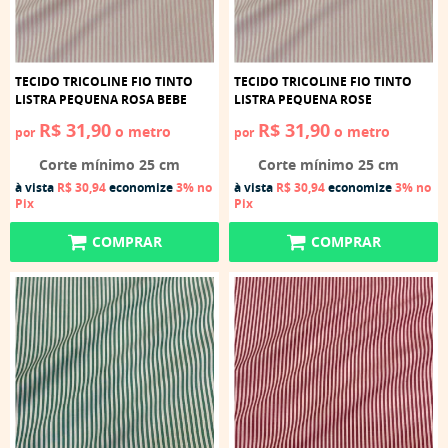
TECIDO TRICOLINE FIO TINTO
TECIDO TRICOLINE FIO TINTO
LISTRA PEQUENA ROSA BEBE
LISTRA PEQUENA ROSE
R$ 31,90
R$ 31,90
o metro
o metro
por
por
Corte mínimo 25 cm
Corte mínimo 25 cm
à vista
R$ 30,94
economize
3%
no
à vista
R$ 30,94
economize
3%
no
Pix
Pix
COMPRAR
COMPRAR