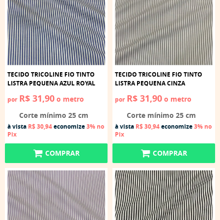
TECIDO TRICOLINE FIO TINTO
TECIDO TRICOLINE FIO TINTO
LISTRA PEQUENA AZUL ROYAL
LISTRA PEQUENA CINZA
R$ 31,90
R$ 31,90
o metro
o metro
por
por
Corte mínimo 25 cm
Corte mínimo 25 cm
à vista
R$ 30,94
economize
3%
no
à vista
R$ 30,94
economize
3%
no
Pix
Pix
COMPRAR
COMPRAR