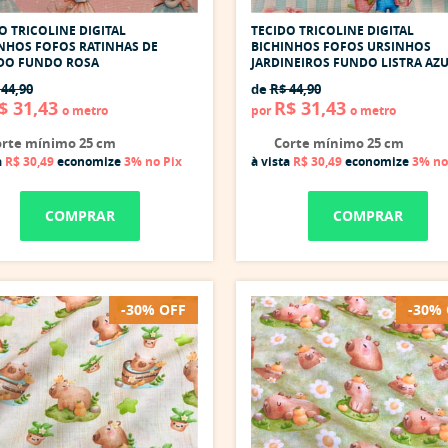
O TRICOLINE DIGITAL
TECIDO TRICOLINE DIGITAL
NHOS FOFOS RATINHAS DE
BICHINHOS FOFOS URSINHOS
IDO FUNDO ROSA
JARDINEIROS FUNDO LISTRA AZ
 44,90
de
R$ 44,90
$ 31,43
R$ 31,43
o metro
por
o metro
rte mínimo 25 cm
Corte mínimo 25 cm
a
R$ 30,49
economize
3%
no Pix
à vista
R$ 30,49
economize
3%
no
COMPRAR
COMPRAR
-30% OFF
-30%