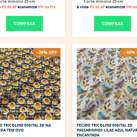
rte mínimo 25 cm
Corte mínimo 25 cm
a
R$ 30,49
economize
3%
no Pix
à vista
R$ 30,49
economize
3%
no
COMPRAR
COMPRAR
-30% OFF
-30%
O TRICOLINE DIGITAL 3D NA
TECIDO TRICOLINE DIGITAL 3D
NDA TEM OVO
PASSARINHOS LILAS AZUL NATU
ENCANTADA