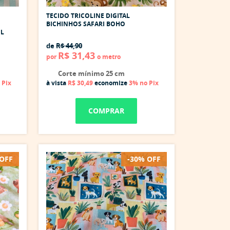
TECIDO TRICOLINE DIGITAL
BICHINHOS SAFARI BOHO
UL
de
R$ 44,90
R$ 31,43
por
o metro
Corte mínimo 25 cm
 Pix
à vista
R$ 30,49
economize
3%
no Pix
COMPRAR
 OFF
-30% OFF