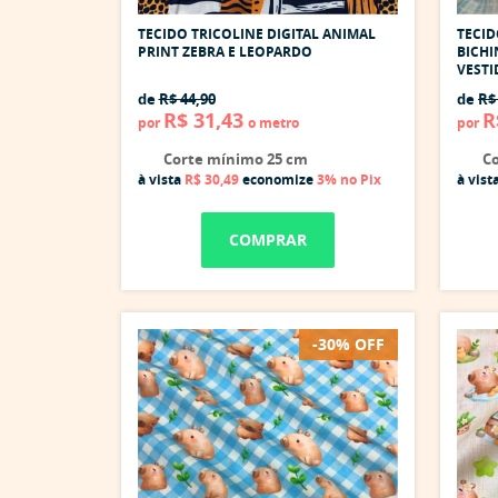
TECIDO TRICOLINE DIGITAL ANIMAL
TECID
PRINT ZEBRA E LEOPARDO
BICHI
VEST
de
R$ 44,90
de
R$
R$ 31,43
R
por
o metro
por
Corte mínimo 25 cm
Co
à vista
R$ 30,49
economize
3%
no Pix
à vist
COMPRAR
-30% OFF