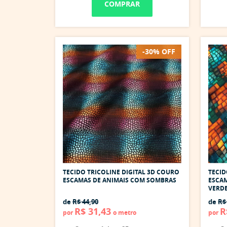
COMPRAR
-30% OFF
TECIDO TRICOLINE DIGITAL 3D COURO
TECID
ESCAMAS DE ANIMAIS COM SOMBRAS
ESCAM
VERD
de
R$ 44,90
de
R$
R$ 31,43
R
por
o metro
por