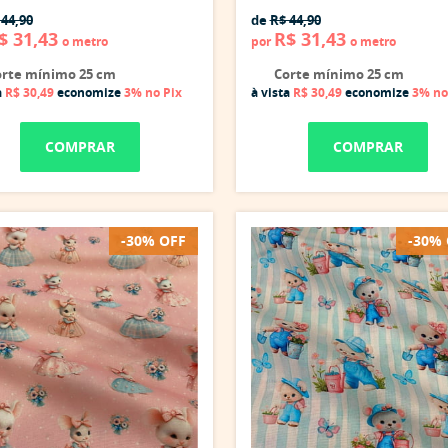
 44,90
de
R$ 44,90
$ 31,43
R$ 31,43
o metro
por
o metro
rte mínimo 25 cm
Corte mínimo 25 cm
a
R$ 30,49
economize
3%
no Pix
à vista
R$ 30,49
economize
3%
no
COMPRAR
COMPRAR
-30% OFF
-30%