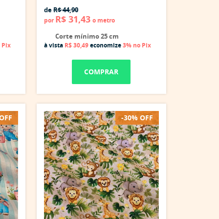
de
R$ 44,90
R$ 31,43
por
o metro
Corte mínimo 25 cm
 Pix
à vista
R$ 30,49
economize
3%
no Pix
COMPRAR
 OFF
-30% OFF