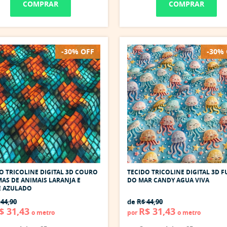
COMPRAR
COMPRAR
-30% OFF
-30%
O TRICOLINE DIGITAL 3D COURO
TECIDO TRICOLINE DIGITAL 3D 
AS DE ANIMAIS LARANJA E
DO MAR CANDY AGUA VIVA
E AZULADO
 44,90
de
R$ 44,90
$ 31,43
R$ 31,43
o metro
por
o metro