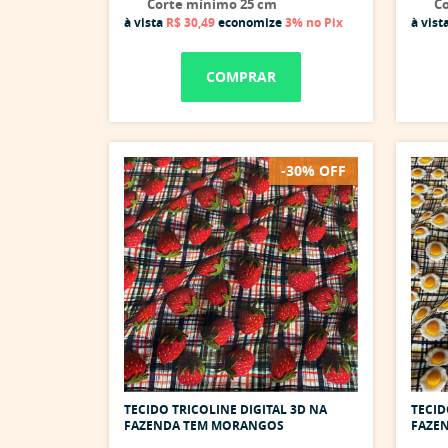
Corte mínimo 25 cm
Co
à vista
R$ 30,49
economize
3%
no Pix
à vist
COMPRAR
-30% OFF
TECIDO TRICOLINE DIGITAL 3D NA
TECID
FAZENDA TEM MORANGOS
FAZE