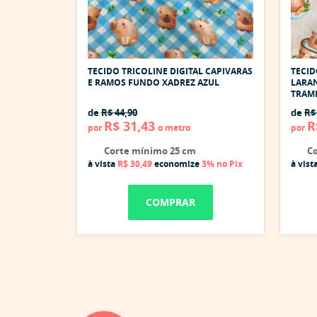
TECIDO TRICOLINE DIGITAL CAPIVARAS
TECID
E RAMOS FUNDO XADREZ AZUL
LARAN
TRAM
de
R$ 44,90
de
R$
R$ 31,43
R
por
o metro
por
Corte mínimo 25 cm
Co
à vista
R$ 30,49
economize
3%
no Pix
à vist
COMPRAR