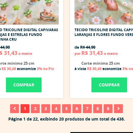
O TRICOLINE DIGITAL CAPIVARAS
TECIDO TRICOLINE DIGITAL CAP
JAS E ESTRELAS FUNDO
LARANJAS E FLORES FUNDO VER
INHA CRU
 44,90
de
R$ 44,90
$ 31,43
R$ 31,43
o metro
por
o metro
rte mínimo 25 cm
Corte mínimo 25 cm
a
R$ 30,49
economize
3%
no Pix
à vista
R$ 30,49
economize
3%
no
COMPRAR
COMPRAR
1
2
3
4
5
6
7
8
9
Página 1 de 22, exibindo 20 produtos de um total de 436.