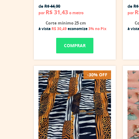
de
R$ 44,90
de
R$
R$ 31,43
R
por
o metro
por
Corte mínimo 25 cm
Co
à vista
R$ 30,49
economize
3%
no Pix
à vist
COMPRAR
-30% OFF