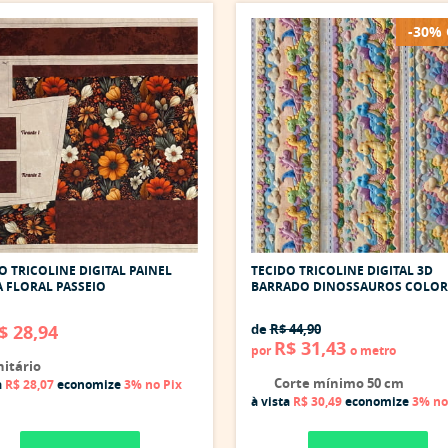
-30%
O TRICOLINE DIGITAL PAINEL
TECIDO TRICOLINE DIGITAL 3D
 FLORAL PASSEIO
BARRADO DINOSSAUROS COLOR
$ 28,94
de
R$ 44,90
R$ 31,43
por
o metro
itário
Corte mínimo 50 cm
a
R$ 28,07
economize
3%
no Pix
à vista
R$ 30,49
economize
3%
no