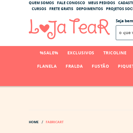
QUEM SOMOS
FALE CONOSCO
MEUS PEDIDOS
CADAST
CURSOS
FRETE GRATIS
DEPOIMENTOS
PROJETOS SOCI
Seja bem
%SALE%
EXCLUSIVOS
TRICOLINE
FLANELA
FRALDA
FUSTÃO
PIQUE
HOME
FABRICART