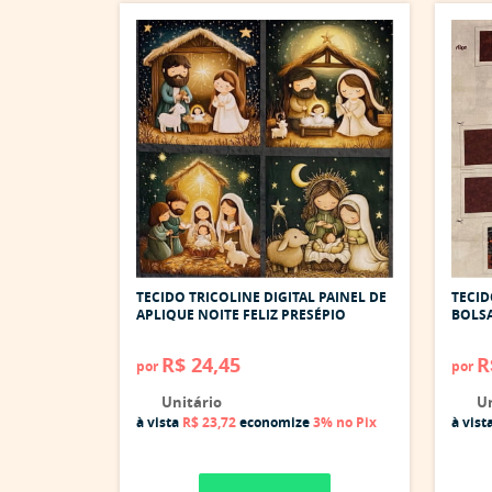
TECIDO TRICOLINE DIGITAL PAINEL DE
TECID
APLIQUE NOITE FELIZ PRESÉPIO
BOLSA
R$ 24,45
R
por
por
Unitário
Un
à vista
R$ 23,72
economize
3%
no Pix
à vist