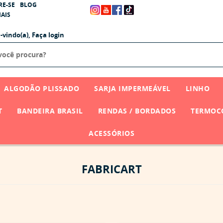
RE-SE
BLOG
AIS
-vindo(a),
Faça login
ALGODÃO PLISSADO
SARJA IMPERMEÁVEL
LINHO
T
BANDEIRA BRASIL
RENDAS / BORDADOS
TERMOCO
ACESSÓRIOS
FABRICART