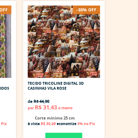
 OFF
-30% OFF
TECIDO TRICOLINE DIGITAL 3D
IDOS
CASINHAS VILA ROSE
de
R$ 44,90
R$ 31,43
por
o metro
Corte mínimo 25 cm
 Pix
à vista
R$ 30,49
economize
3%
no Pix