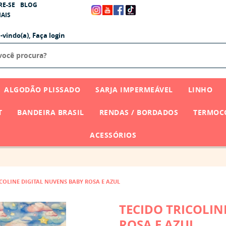
RE-SE
BLOG
AIS
-vindo(a),
Faça login
ALGODÃO PLISSADO
SARJA IMPERMEÁVEL
LINHO
T
BANDEIRA BRASIL
RENDAS / BORDADOS
TERMOCO
ACESSÓRIOS
ICOLINE DIGITAL NUVENS BABY ROSA E AZUL
TECIDO TRICOLIN
ROSA E AZUL