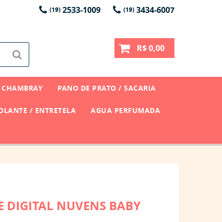
2533-1009
3434-6007
(19)
(19)
R$ 0,00
CHAMBRAY
PANO DE PRATO / SACARIA
LANTE / ENTRETELA
AGUA PERFUMADA
E DIGITAL NUVENS BABY