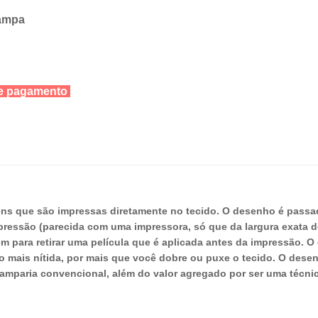
tampa
 de pagamento
ens que são impressas diretamente no tecido. O desenho é pass
pressão (parecida com uma impressora, só que da largura exata 
para retirar uma película que é aplicada antes da impressão. O di
to mais nítida, por mais que você dobre ou puxe o tecido. O dese
amparia convencional, além do valor agregado por ser uma técnic