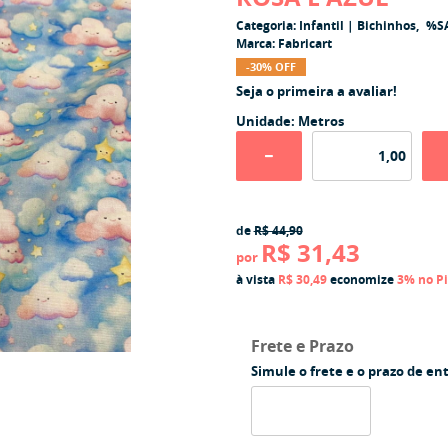
Categoria:
Infantil | Bichinhos
%S
Marca:
Fabricart
-30% OFF
Seja o primeira a avaliar!
Unidade: Metros
de
R$ 44,90
R$ 31,43
por
à vista
R$ 30,49
economize
3%
no P
Frete e Prazo
Simule o frete e o prazo de en