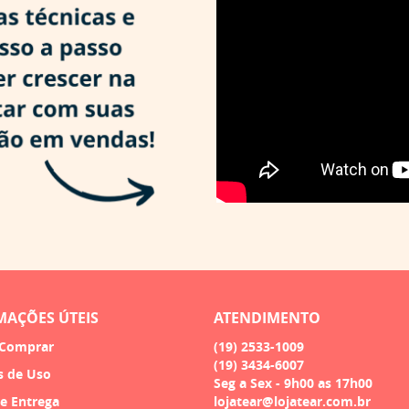
MAÇÕES ÚTEIS
ATENDIMENTO
Comprar
(19)
2533-1009
(19)
3434-6007
s de Uso
Seg a Sex - 9h00 as 17h00
 e Entrega
lojatear@lojatear.com.br