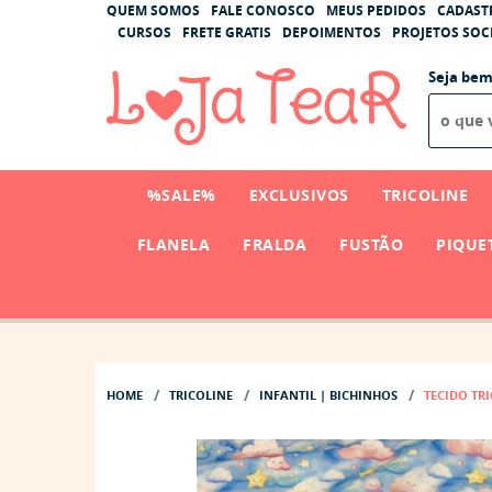
QUEM SOMOS
FALE CONOSCO
MEUS PEDIDOS
CADAST
CURSOS
FRETE GRATIS
DEPOIMENTOS
PROJETOS SOCI
Seja bem
%SALE%
EXCLUSIVOS
TRICOLINE
FLANELA
FRALDA
FUSTÃO
PIQUE
HOME
TRICOLINE
INFANTIL | BICHINHOS
TECIDO TR