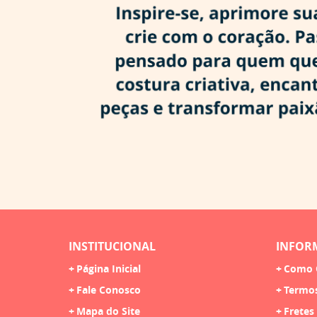
INSTITUCIONAL
INFOR
Página Inicial
Como 
Fale Conosco
Termo
Mapa do Site
Fretes