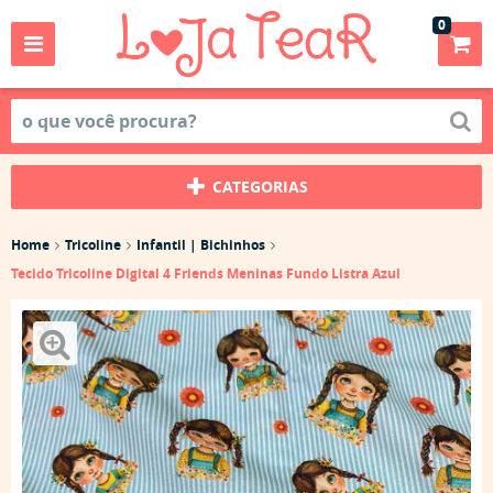
0
CATEGORIAS
Home
Tricoline
Infantil | Bichinhos
Tecido Tricoline Digital 4 Friends Meninas Fundo Listra Azul