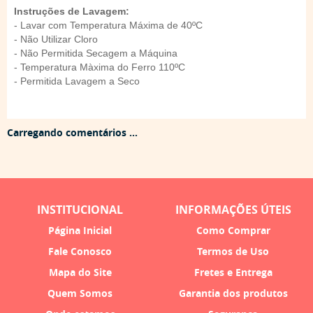
Instruções de Lavagem:
- Lavar com Temperatura Máxima de 40ºC
- Não Utilizar Cloro
- Não Permitida Secagem a Máquina
- Temperatura Màxima do Ferro 110ºC
- Permitida Lavagem a Seco
Carregando comentários ...
INSTITUCIONAL
INFORMAÇÕES ÚTEIS
Página Inicial
Como Comprar
Fale Conosco
Termos de Uso
Mapa do Site
Fretes e Entrega
Quem Somos
Garantia dos produtos