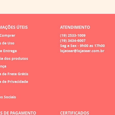
MAÇÕES ÚTEIS
ATENDIMENTO
Comprar
(19)
2533-1009
(19)
3434-6007
s de Uso
Seg a Sex - 9h00 as 17h00
 e Entrega
lojatear@lojatear.com.br
ia dos produtos
nça
a de Frete Grátis
a de Privacidade
os Sociais
S DE PAGAMENTO
CERTIFICADOS