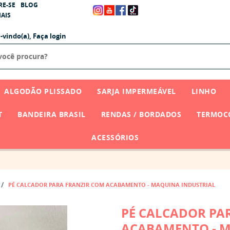
RE-SE
BLOG
AIS
-vindo(a),
Faça login
ALGODÃO PLISSADO
SARJA IMPERMEÁVEL
LINHO
T
BANDEIRA BRASIL
RENDAS / BORDADOS
TERMOCO
ACESSÓRIOS
PÉ CALCADOR PARA FRANZIR COM ACABAMENTO - MAQUINA INDUSTRIAL
PÉ CALCADOR PA
ACABAMENTO - M