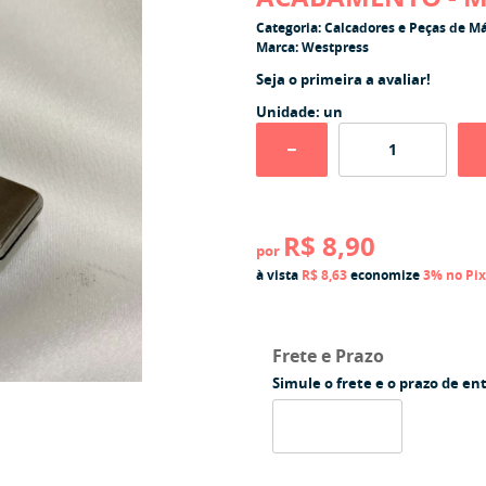
Categoria:
Calcadores e Peças de M
Marca:
Westpress
Seja o primeira a avaliar!
Unidade: un
R$ 8,90
por
à vista
R$ 8,63
economize
3%
no Pix
Frete e Prazo
Simule o frete e o prazo de en