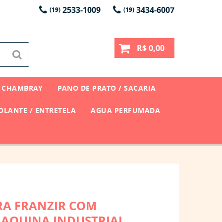
2533-1009
3434-6007
(19)
(19)
R$ 0,00
CHAMBRAY
PANO DE PRATO / SACARIA
LANTE / ENTRETELA
AGUA PERFUMADA
RA FRANZIR COM
AQUINA INDUSTRIAL