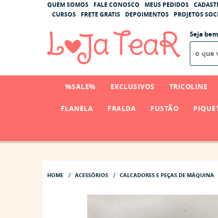
QUEM SOMOS
FALE CONOSCO
MEUS PEDIDOS
CADAST
CURSOS
FRETE GRATIS
DEPOIMENTOS
PROJETOS SOCI
Seja bem
%SALE%
EXCLUSIVOS
TRICOLINE
FLANELA
FRALDA
FUSTÃO
PIQUE
HOME
ACESSÓRIOS
CALCADORES E PEÇAS DE MÁQUINA