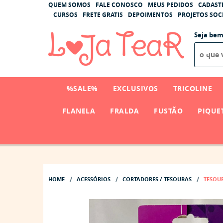
QUEM SOMOS
FALE CONOSCO
MEUS PEDIDOS
CADAST
CURSOS
FRETE GRATIS
DEPOIMENTOS
PROJETOS SOCI
Seja bem
%SALE%
EXCLUSIVOS
TRICOLINE
FLANELA
FRALDA
FUSTÃO
PIQUE
HOME
ACESSÓRIOS
CORTADORES / TESOURAS
TESOUR