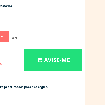
cessórios
UN
AVISE-ME
ix
trega estimados para sua região: