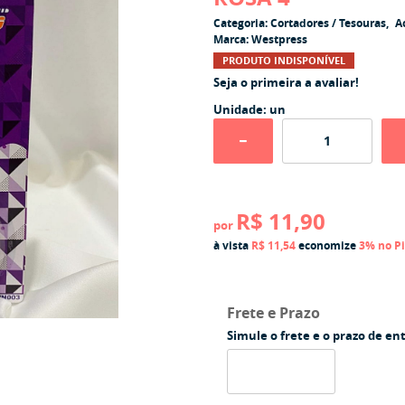
Categoria:
Cortadores / Tesouras
A
Marca:
Westpress
PRODUTO INDISPONÍVEL
Seja o primeira a avaliar!
Unidade: un
R$ 11,90
por
à vista
R$ 11,54
economize
3%
no P
Frete e Prazo
Simule o frete e o prazo de en