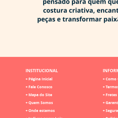
INSTITUCIONAL
INFOR
Página Inicial
Como 
Fale Conosco
Termo
Mapa do Site
Fretes
Quem Somos
Garant
Onde estamos
Segura