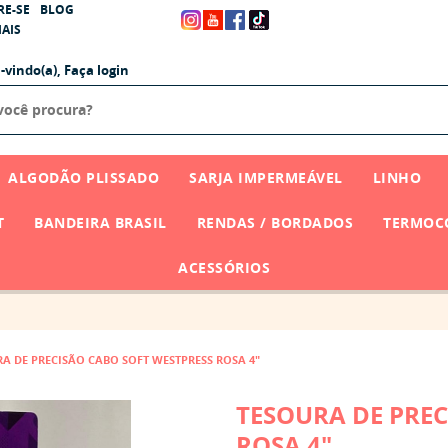
RE-SE
BLOG
AIS
-vindo(a),
Faça login
ALGODÃO PLISSADO
SARJA IMPERMEÁVEL
LINHO
T
BANDEIRA BRASIL
RENDAS / BORDADOS
TERMOCO
ACESSÓRIOS
A DE PRECISÃO CABO SOFT WESTPRESS ROSA 4"
TESOURA DE PREC
ROSA 4"