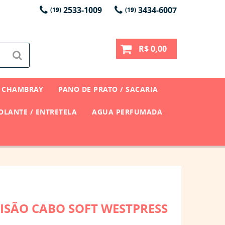
2533-1009
3434-6007
(19)
(19)
R$ 0,00
CHAMBRAY
PANO DE PRATO / SACARIA
LANTE / ENTRETELA
AGUA PERFUMADA
ISÃO CABO SOFT WESTPRESS