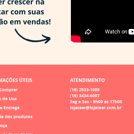
MAÇÕES ÚTEIS
ATENDIMENTO
Comprar
(19)
2533-1009
(19)
3434-6007
s de Uso
Seg a Sex - 9h00 as 17h00
 e Entrega
lojatear@lojatear.com.br
ia dos produtos
nça