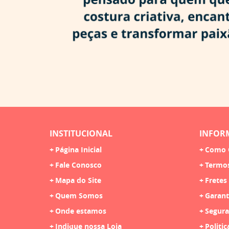
INSTITUCIONAL
INFOR
Página Inicial
Como 
Fale Conosco
Termo
Mapa do Site
Fretes
Quem Somos
Garant
Onde estamos
Segura
Indique nossa Loja
Politic