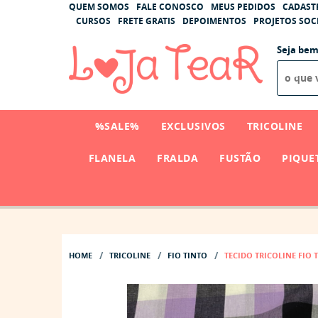
QUEM SOMOS
FALE CONOSCO
MEUS PEDIDOS
CADAST
CURSOS
FRETE GRATIS
DEPOIMENTOS
PROJETOS SOCI
Seja bem
%SALE%
EXCLUSIVOS
TRICOLINE
FLANELA
FRALDA
FUSTÃO
PIQUE
HOME
TRICOLINE
FIO TINTO
TECIDO TRICOLINE FIO 