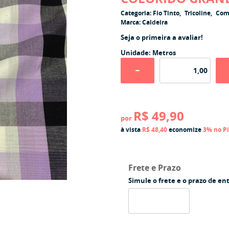
Categoria:
Fio Tinto
Tricoline
Com
Marca:
Caldeira
Seja o primeira a avaliar!
Unidade: Metros
R$ 49,90
por
à vista
R$ 48,40
economize
3%
no P
Frete e Prazo
Simule o frete e o prazo de en