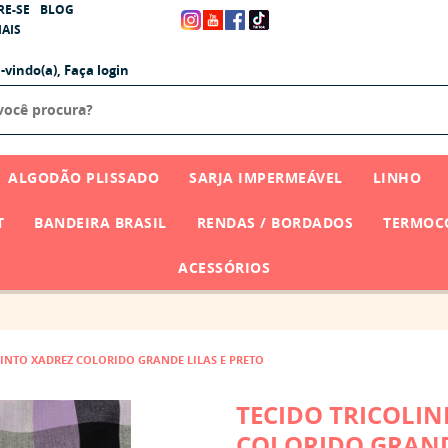
RE-SE
BLOG
AIS
-vindo(a),
Faça login
ALGODÃO PLISSADO
SARJA IMPERMEÁVEL
LINHO
T
BANDEIRA BRASIL
RENDAS / BORDADOS
TERMOCO
ACESSÓRIOS
TINTO XADREZ COLORIDO GRANDE LILAS E PRETO
TECIDO TRICOLIN
COLORIDO GRANDE