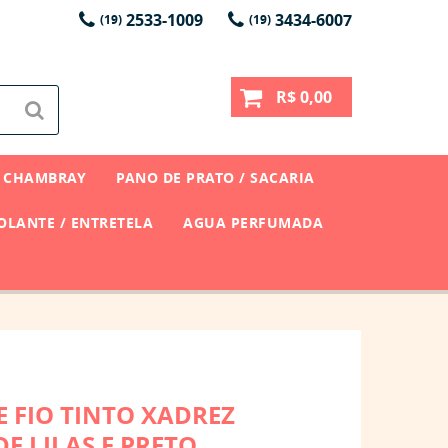
2533-1009
3434-6007
(19)
(19)
R$ 0,00
CHAMBRAY
PANO DE PRATO / SACARIA
LANTE / ENTRETELA
AGUA PERFUMADA
E FIO TINTO XADREZ
 LILAS E PRETO