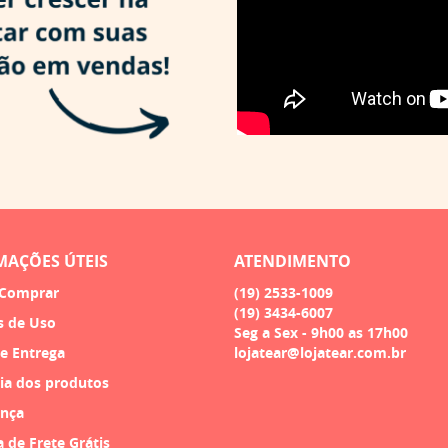
MAÇÕES ÚTEIS
ATENDIMENTO
Comprar
(19)
2533-1009
(19)
3434-6007
s de Uso
Seg a Sex - 9h00 as 17h00
 e Entrega
lojatear@lojatear.com.br
ia dos produtos
nça
a de Frete Grátis