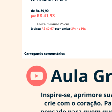
COLORIDO ROSA E AZUL
de
R$ 59,90
R$ 41,93
por
Corte mínimo 25 cm
à vista
R$ 40,67
economize
3%
no Pix
Carregando comentários ...