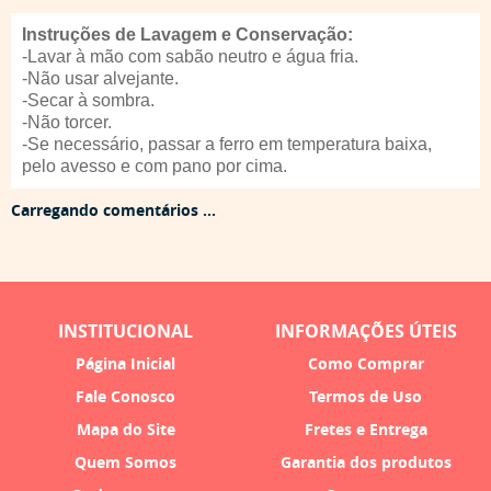
Instruções de Lavagem e Conservação:
-Lavar à mão com sabão neutro e água fria.
-Não usar alvejante.
-Secar à sombra.
-Não torcer.
-Se necessário, passar a ferro em temperatura baixa,
pelo avesso e com pano por cima.
Carregando comentários ...
INSTITUCIONAL
INFORMAÇÕES ÚTEIS
Página Inicial
Como Comprar
Fale Conosco
Termos de Uso
Mapa do Site
Fretes e Entrega
Quem Somos
Garantia dos produtos