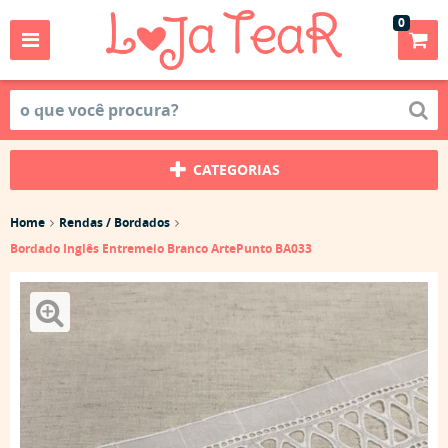
0
CATEGORIAS
Home
Rendas / Bordados
Bordado Inglês Entremeio Branco ArtePunto BA033