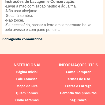
Instruções de Lavagem e Conservação:
-Lavar à mão com sabão neutro e água fria.
-Não usar alvejante.
-Secar à sombra.
-Não torcer.
-Se necessário, passar a ferro em temperatura baixa,
pelo avesso e com pano por cima.
Carregando comentários ...
INSTITUCIONAL
INFORMAÇÕES ÚTEIS
Página Inicial
Como Comprar
Fale Conosco
Termos de Uso
Mapa do Site
Fretes e Entrega
Quem Somos
Garantia dos produtos
Onde estamos
Segurança