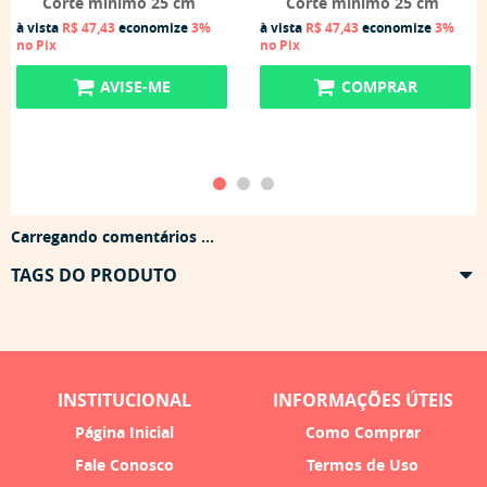
Corte mínimo 25 cm
Corte mínimo 25 cm
à vista
R$ 47,43
economize
3%
à vista
R$ 47,43
economize
3%
no Pix
no Pix
AVISE-ME
COMPRAR
Carregando comentários ...
TAGS DO PRODUTO
INSTITUCIONAL
INFORMAÇÕES ÚTEIS
Página Inicial
Como Comprar
Fale Conosco
Termos de Uso