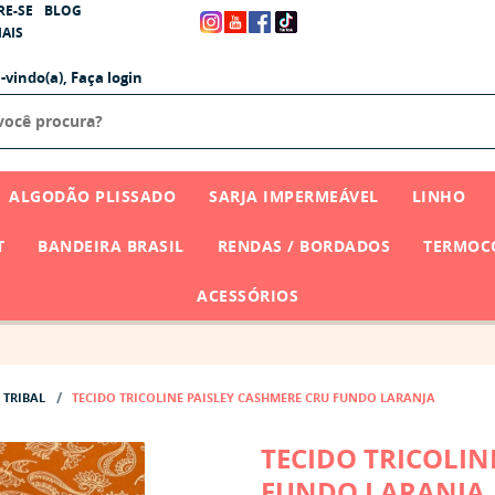
RE-SE
BLOG
AIS
-vindo(a),
Faça login
ALGODÃO PLISSADO
SARJA IMPERMEÁVEL
LINHO
T
BANDEIRA BRASIL
RENDAS / BORDADOS
TERMOCO
ACESSÓRIOS
 TRIBAL
TECIDO TRICOLINE PAISLEY CASHMERE CRU FUNDO LARANJA
TECIDO TRICOLIN
FUNDO LARANJA