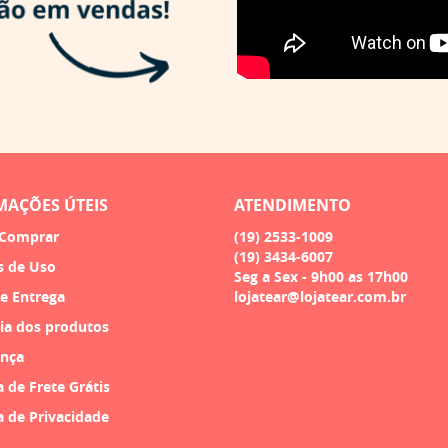
MAÇÕES ÚTEIS
ATENDIMENTO
Comprar
(19)
2533-1009
(19)
3434-6007
s de Uso
Seg a Sex - 9h00 as 17h00
 e Entrega
lojatear@lojatear.com.br
ia dos produtos
nça
a de Frete Grátis
a de Privacidade