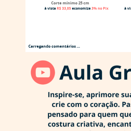
Corte mínimo 25 cm
à vista
R$ 33,85
economize
3%
no Pix
à v
Carregando comentários ...