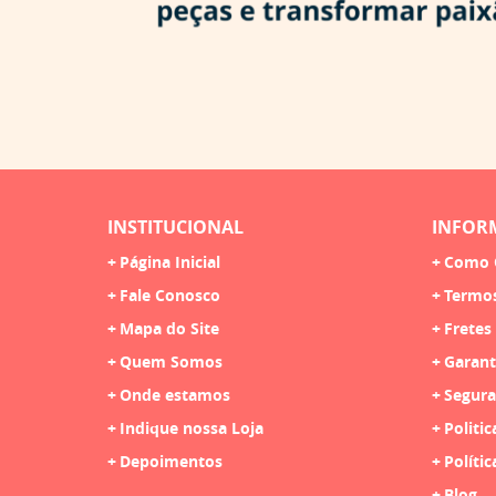
INSTITUCIONAL
INFOR
Página Inicial
Como 
Fale Conosco
Termo
Mapa do Site
Fretes
Quem Somos
Garant
Onde estamos
Segura
Indique nossa Loja
Politic
Depoimentos
Polític
Blog