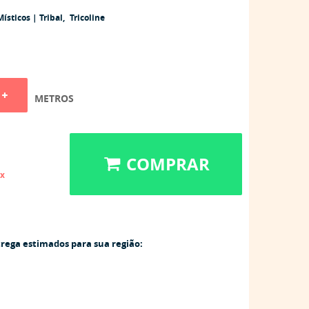
ísticos | Tribal
Tricoline
METROS
COMPRAR
ix
trega estimados para sua região: