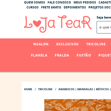
QUEM SOMOS
FALE CONOSCO
MEUS PEDIDOS
CADAST
CURSOS
FRETE GRATIS
DEPOIMENTOS
PROJETOS SOCI
Seja bem
%SALE%
EXCLUSIVOS
TRICOLINE
FLANELA
FRALDA
FUSTÃO
PIQUE
HOME
TRICOLINE
ARABESCOS | MANDALAS | MÍSTICOS |