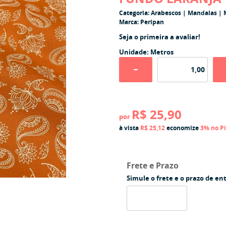
Categoria:
Arabescos | Mandalas | M
Marca:
Peripan
Seja o primeira a avaliar!
Unidade: Metros
R$ 25,90
por
à vista
R$ 25,12
economize
3%
no P
Frete e Prazo
Simule o frete e o prazo de en