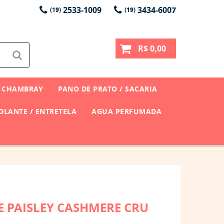
2533-1009
3434-6007
(19)
(19)
R$ 0,00
CHAMBRAY
PANO DE PRATO / SACARIA
LANTE / ENTRETELA
AGUA PERFUMADA
E PAISLEY CASHMERE CRU