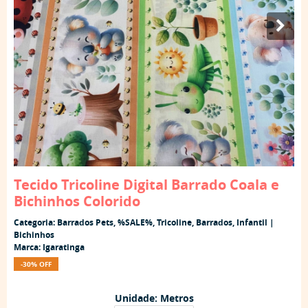
Tecido Tricoline Digital Barrado Coala e
Bichinhos Colorido
Categoria:
Barrados Pets
,
%SALE%
,
Tricoline
,
Barrados
,
Infantil |
Bichinhos
Marca:
Igaratinga
-30% OFF
Unidade: Metros