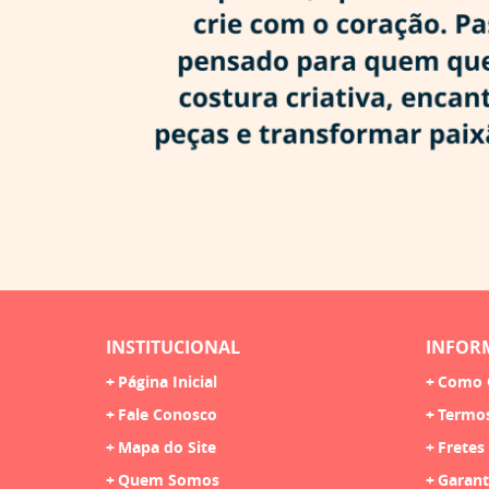
INSTITUCIONAL
INFOR
Página Inicial
Como 
Fale Conosco
Termo
Mapa do Site
Fretes
Quem Somos
Garant