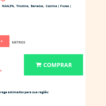
%SALE%
Tricoline
Barrados
Cozinha | Frutas |
METROS
COMPRAR
ix
trega estimados para sua região: