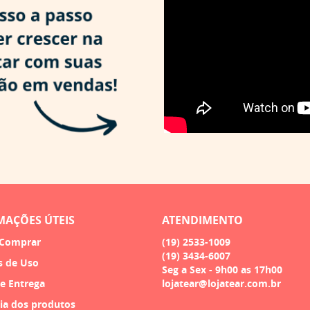
MAÇÕES ÚTEIS
ATENDIMENTO
Comprar
(19)
2533-1009
(19)
3434-6007
s de Uso
Seg a Sex - 9h00 as 17h00
 e Entrega
lojatear@lojatear.com.br
ia dos produtos