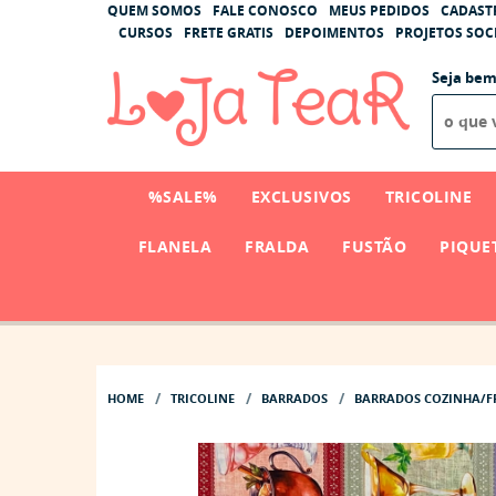
QUEM SOMOS
FALE CONOSCO
MEUS PEDIDOS
CADAST
CURSOS
FRETE GRATIS
DEPOIMENTOS
PROJETOS SOCI
Seja bem
%SALE%
EXCLUSIVOS
TRICOLINE
FLANELA
FRALDA
FUSTÃO
PIQUE
HOME
TRICOLINE
BARRADOS
BARRADOS COZINHA/F