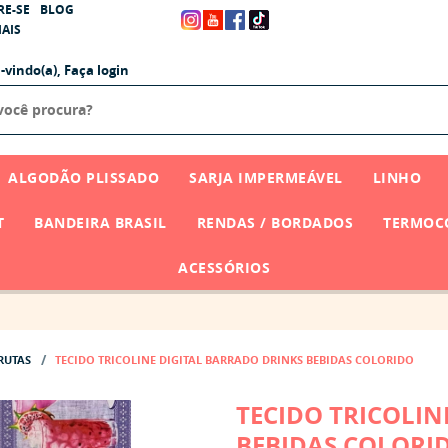
RE-SE
BLOG
AIS
-vindo(a),
Faça login
ALGODÃO PLISSADO
SARJA IMPERMEÁVEL
LINHO
T
BANDEIRA BRASIL
RENDAS / BORDADOS
TERMOCO
ACESSÓRIOS
RUTAS
TECIDO TRICOLINE DIGITAL BARRADO DRINKS BEBIDAS COLORIDO
TECIDO TRICOLIN
BEBIDAS COLORI