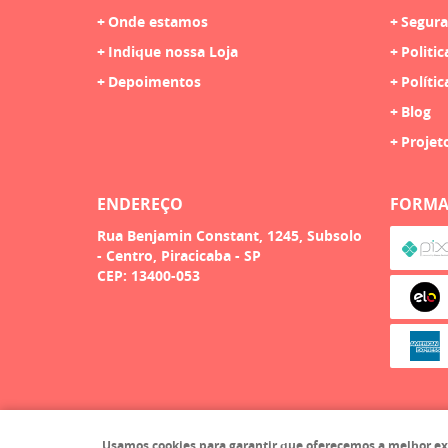
Onde estamos
Segura
Indique nossa Loja
Politic
Depoimentos
Polític
Blog
Projet
ENDEREÇO
FORMA
Rua Benjamin Constant, 1245, Subsolo
-
Centro, Piracicaba
-
SP
CEP: 13400-053
Usamos cookies para garantir que oferecemos a melhor exper