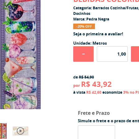
Categoria:
Barrados Cozinha/Frutas
Docinhos
Marca:
Pedra Negra
-20% OFF
Seja o primeira a avaliar!
Unidade: Metros
de
R$ 54,90
R$ 43,92
por
à vista
R$ 42,60
economize
3%
no P
Frete e Prazo
Simule o frete e o prazo de en