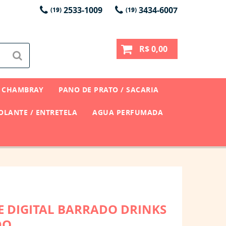
2533-1009
3434-6007
(19)
(19)
R$ 0,00
CHAMBRAY
PANO DE PRATO / SACARIA
LANTE / ENTRETELA
AGUA PERFUMADA
E DIGITAL BARRADO DRINKS
DO