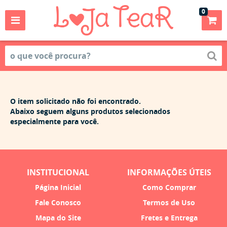
0
O item solicitado não foi encontrado.
Abaixo seguem alguns produtos selecionados
especialmente para você.
INSTITUCIONAL
INFORMAÇÕES ÚTEIS
Página Inicial
Como Comprar
Fale Conosco
Termos de Uso
Mapa do Site
Fretes e Entrega