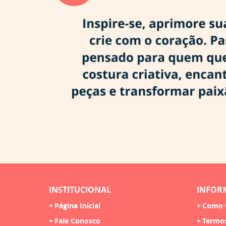
INSTITUCIONAL
INFOR
Página Inicial
Como 
Fale Conosco
Termo