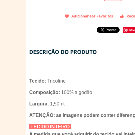
Adicionar aos Favoritos
Reco
Sav
DESCRIÇÃO DO PRODUTO
Tecido:
Tricoline
Composição:
100% algodão
Largura:
1,50mt
ATENÇÃO: as imagens podem conter diferença
TECIDO INTEIRO
A medida que você adquirir do tecido vai intei