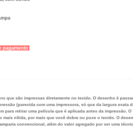
tampa
 de pagamento
ens que são impressas diretamente no tecido. O desenho é pass
pressão (parecida com uma impressora, só que da largura exata 
para retirar uma película que é aplicada antes da impressão. O di
to mais nítida, por mais que você dobre ou puxe o tecido. O dese
amparia convencional, além do valor agregado por ser uma técnic