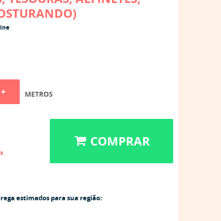
COSTURANDO)
line
METROS
COMPRAR
ix
trega estimados para sua região: