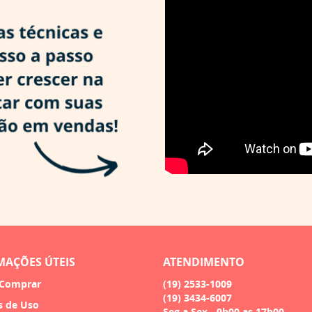
MAÇÕES ÚTEIS
ATENDIMENTO
Comprar
(19)
2533-1009
(19)
3434-6007
s de Uso
Seg a Sex - 9h00 as 17h00