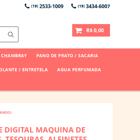
2533-1009
3434-6007
(19)
(19)
R$ 0,00
CHAMBRAY
PANO DE PRATO / SACARIA
LANTE / ENTRETELA
AGUA PERFUMADA
RANDO)
E DIGITAL MAQUINA DE
, TESOURAS, ALFINETES,