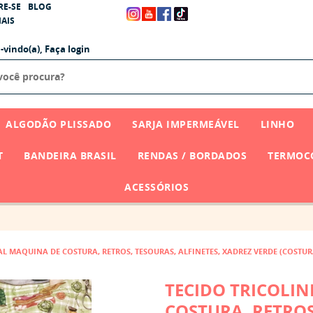
RE-SE
BLOG
AIS
-vindo(a),
Faça login
ALGODÃO PLISSADO
SARJA IMPERMEÁVEL
LINHO
T
BANDEIRA BRASIL
RENDAS / BORDADOS
TERMOCO
ACESSÓRIOS
TAL MAQUINA DE COSTURA, RETROS, TESOURAS, ALFINETES, XADREZ VERDE (COSTU
TECIDO TRICOLIN
COSTURA, RETROS