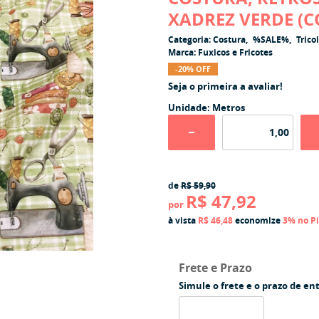
XADREZ VERDE (
Categoria:
Costura
%SALE%
Trico
Marca:
Fuxicos e Fricotes
-20% OFF
Seja o primeira a avaliar!
Unidade: Metros
de
R$ 59,90
R$ 47,92
por
à vista
R$ 46,48
economize
3%
no P
Frete e Prazo
Simule o frete e o prazo de en