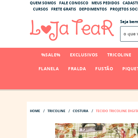
QUEM SOMOS
FALE CONOSCO
MEUS PEDIDOS
CADAST
CURSOS
FRETE GRATIS
DEPOIMENTOS
PROJETOS SOCI
Seja bem
%SALE%
EXCLUSIVOS
TRICOLINE
FLANELA
FRALDA
FUSTÃO
PIQUE
HOME
TRICOLINE
COSTURA
TECIDO TRICOLINE DIGI