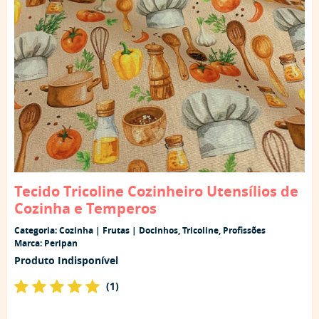
Tecido Tricoline Cozinheiro Utensílios de
Cozinha e Temperos
Categoria:
Cozinha | Frutas | Docinhos
,
Tricoline
,
Profissões
Marca:
Peripan
Produto Indisponível
(1)