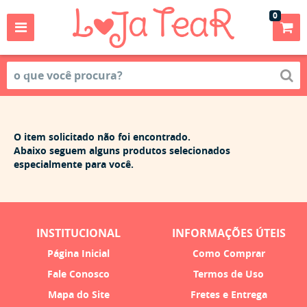
0
O item solicitado não foi encontrado.
Abaixo seguem alguns produtos selecionados
especialmente para você.
INSTITUCIONAL
INFORMAÇÕES ÚTEIS
Página Inicial
Como Comprar
Fale Conosco
Termos de Uso
Mapa do Site
Fretes e Entrega