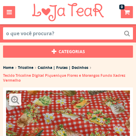
0
CATEGORIAS
Home
Tricoline
Cozinha | Frutas | Docinhos
Tecido Tricoline Digital Piquenique Flores e Morangos Fundo Xadrez
Vermelho