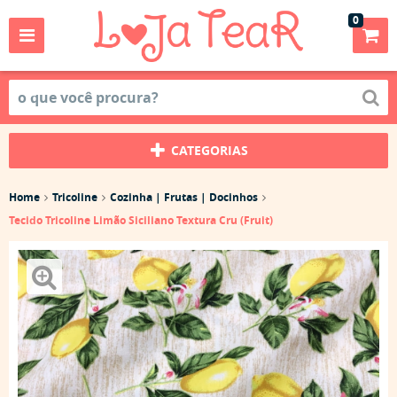
0
CATEGORIAS
Home
Tricoline
Cozinha | Frutas | Docinhos
Tecido Tricoline Limão Siciliano Textura Cru (Fruit)