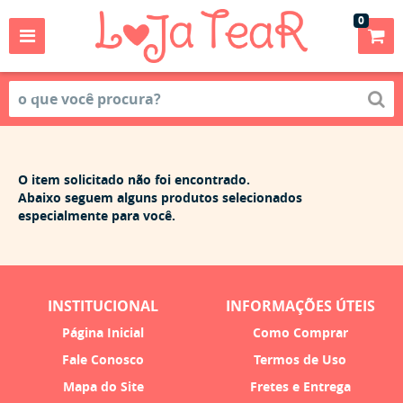
0
O item solicitado não foi encontrado.
Abaixo seguem alguns produtos selecionados
especialmente para você.
INSTITUCIONAL
INFORMAÇÕES ÚTEIS
Página Inicial
Como Comprar
Fale Conosco
Termos de Uso
Mapa do Site
Fretes e Entrega