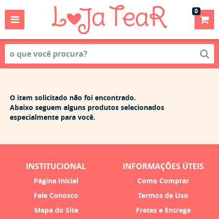
0
O item solicitado não foi encontrado.
Abaixo seguem alguns produtos selecionados
especialmente para você.
INSTITUCIONAL
INFORMAÇÕES ÚTEIS
Página Inicial
Como Comprar
Fale Conosco
Termos de Uso
Mapa do Site
Fretes e Entrega