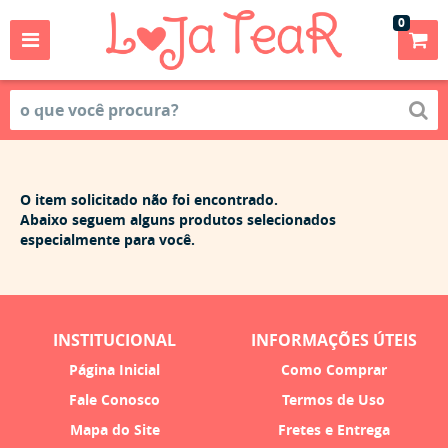
0
O item solicitado não foi encontrado.
Abaixo seguem alguns produtos selecionados
especialmente para você.
INSTITUCIONAL
INFORMAÇÕES ÚTEIS
Página Inicial
Como Comprar
Fale Conosco
Termos de Uso
Mapa do Site
Fretes e Entrega