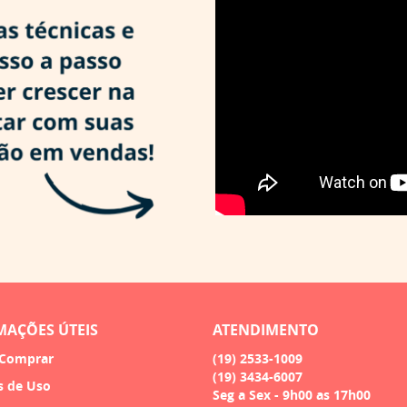
MAÇÕES ÚTEIS
ATENDIMENTO
Comprar
(19)
2533-1009
(19)
3434-6007
s de Uso
Seg a Sex - 9h00 as 17h00