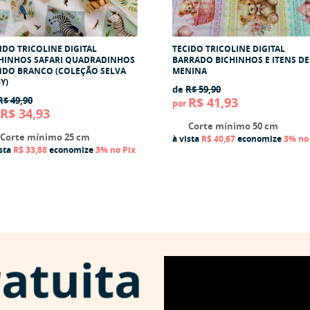
IDO TRICOLINE DIGITAL
TECIDO TRICOLINE DIGITAL
HINHOS SAFARI QUADRADINHOS
BARRADO BICHINHOS E ITENS DE
DO BRANCO (COLEÇÃO SELVA
MENINA
Y)
de
R$ 59,90
R$ 49,90
R$ 41,93
por
R$ 34,93
Corte mínimo 50 cm
Corte mínimo 25 cm
à vista
R$ 40,67
economize
3%
no
ista
R$ 33,88
economize
3%
no Pix