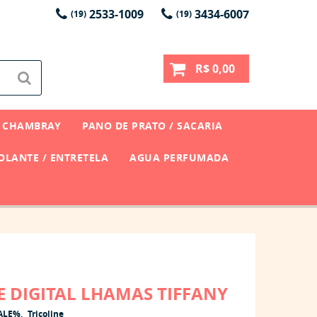
2533-1009
3434-6007
(19)
(19)
R$ 0,00
CHAMBRAY
PANO DE PRATO / SACARIA
LANTE / ENTRETELA
AGUA PERFUMADA
E DIGITAL LHAMAS TIFFANY
ALE%
Tricoline