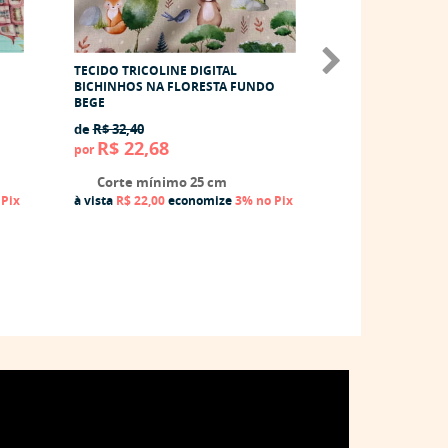
TECIDO TRICOLINE DIGITAL
TECIDO ACQUAD
BICHINHOS NA FLORESTA FUNDO
IMPERMEÁVEL B
BEGE
FLORESTA FUND
de
R$ 32,40
R$ 39,90
por
R$ 22,68
por
Corte mínim
Corte mínimo 25 cm
à vista
R$ 38,70
e
 Pix
à vista
R$ 22,00
economize
3%
no Pix
(3