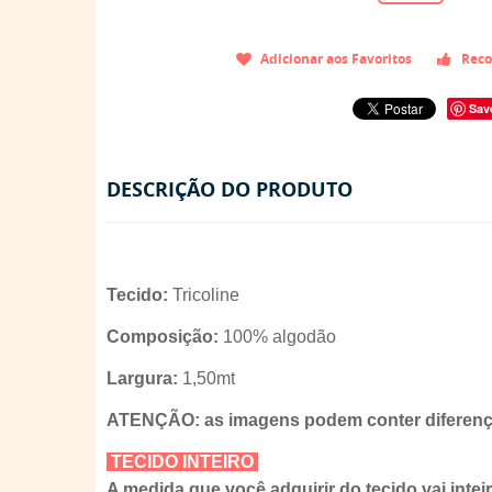
Adicionar aos Favoritos
Reco
Sav
DESCRIÇÃO DO PRODUTO
Tecido:
Tricoline
Composição:
100% algodão
Largura:
1,50mt
ATENÇÃO: as imagens podem conter diferença
TECIDO INTEIRO
A medida que você adquirir do tecido vai intei