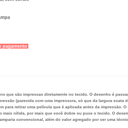
tampa
 de pagamento
ens que são impressas diretamente no tecido. O desenho é pass
pressão (parecida com uma impressora, só que da largura exata 
para retirar uma película que é aplicada antes da impressão. O di
to mais nítida, por mais que você dobre ou puxe o tecido. O dese
amparia convencional, além do valor agregado por ser uma técnic