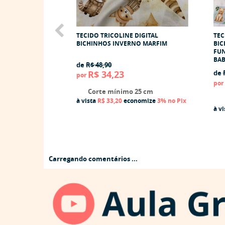
TECIDO TRICOLINE DIGITAL
TEC
BICHINHOS INVERNO MARFIM
BIC
FUN
BAB
de
R$ 48,90
R$ 34,23
de
por
por
Corte mínimo 25 cm
à vista
R$ 33,20
economize
3%
no Pix
à v
Carregando comentários ...