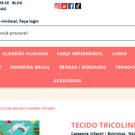
RE-SE
BLOG
AIS
-vindo(a),
Faça login
ALGODÃO PLISSADO
SARJA IMPERMEÁVEL
LINHO
T
BANDEIRA BRASIL
RENDAS / BORDADOS
TERMOCO
ACESSÓRIOS
ICOLINE DIGITAL LHAMAS TIFFANY
TECIDO TRICOLIN
Categoria:
Infantil | Bichinhos
%S