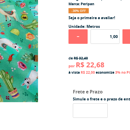
Marca:
Peripan
-30% OFF
Seja o primeira a avaliar!
Unidade: Metros
de
R$ 32,40
R$ 22,68
por
à vista
R$ 22,00
economize
3%
no P
Frete e Prazo
Simule o frete e o prazo de en