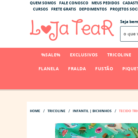
QUEM SOMOS
FALE CONOSCO
MEUS PEDIDOS
CADAST
CURSOS
FRETE GRATIS
DEPOIMENTOS
PROJETOS SOCI
Seja bem
%SALE%
EXCLUSIVOS
TRICOLINE
FLANELA
FRALDA
FUSTÃO
PIQUE
HOME
TRICOLINE
INFANTIL | BICHINHOS
TECIDO TR