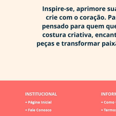
INSTITUCIONAL
INFOR
Página Inicial
Como 
Fale Conosco
Termo