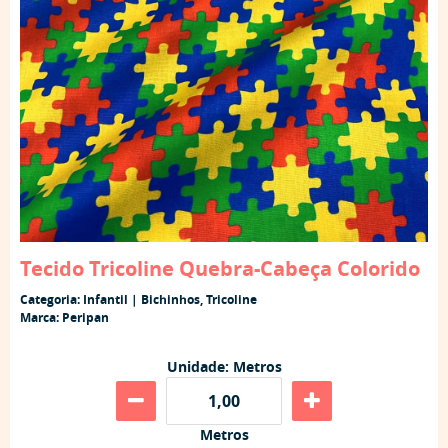
Tecido Tricoline Quebra-Cabeça Colorido
Categoria:
Infantil | Bichinhos
,
Tricoline
Marca:
Peripan
Unidade: Metros
Metros