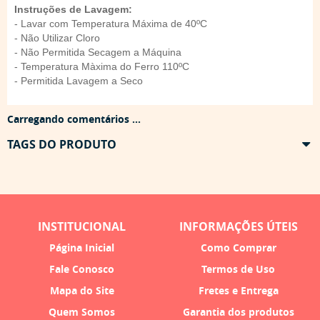
Instruções de Lavagem:
- Lavar com Temperatura Máxima de 40ºC
- Não Utilizar Cloro
- Não Permitida Secagem a Máquina
- Temperatura Màxima do Ferro 110ºC
- Permitida Lavagem a Seco
Carregando comentários ...
TAGS DO PRODUTO
INSTITUCIONAL
INFORMAÇÕES ÚTEIS
Página Inicial
Como Comprar
Fale Conosco
Termos de Uso
Mapa do Site
Fretes e Entrega
Quem Somos
Garantia dos produtos