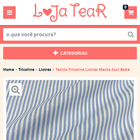
0
CATEGORIAS
Home
Tricoline
Listras
Tecido Tricoline Listras Media Azul Bebe