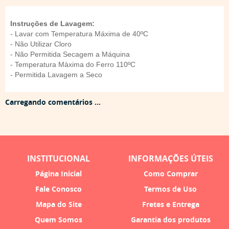
Instruções de Lavagem:
- Lavar com Temperatura Máxima de 40ºC
- Não Utilizar Cloro
- Não Permitida Secagem a Máquina
- Temperatura Màxima do Ferro 110ºC
- Permitida Lavagem a Seco
Carregando comentários ...
INSTITUCIONAL
INFORMAÇÕES ÚTEIS
Página Inicial
Como Comprar
Fale Conosco
Termos de Uso
Mapa do Site
Fretes e Entrega
Quem Somos
Garantia dos produtos