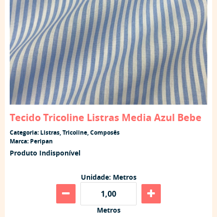
Tecido Tricoline Listras Media Azul Bebe
Categoria:
Listras
,
Tricoline
,
Composês
Marca:
Peripan
Produto Indisponível
Unidade: Metros
Metros