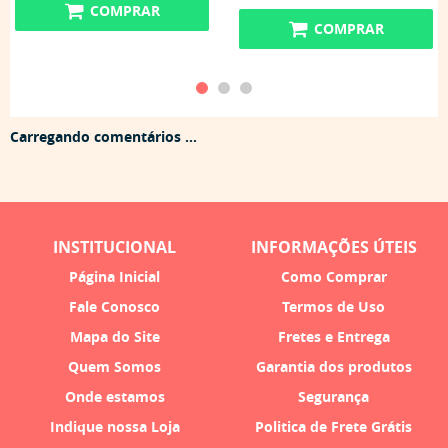
COMPRAR
COMPRAR
Carregando comentários ...
INSTITUCIONAL
INFORMAÇÕES ÚTEIS
Página Inicial
Como Comprar
Fale Conosco
Termos de Uso
Mapa do Site
Fretes e Entrega
Quem Somos
Garantia dos produtos
Onde estamos
Segurança
Indique nossa Loja
Politica de Frete Grátis