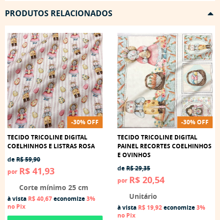
PRODUTOS RELACIONADOS
-30% OFF
-30% OFF
TECIDO TRICOLINE DIGITAL
TECIDO TRICOLINE DIGITAL
COELHINHOS E LISTRAS ROSA
PAINEL RECORTES COELHINHOS
E OVINHOS
de
R$ 59,90
de
R$ 29,35
R$ 41,93
por
R$ 20,54
por
Corte mínimo 25 cm
Unitário
à vista
R$ 40,67
economize
3%
no Pix
à vista
R$ 19,92
economize
3%
no Pix