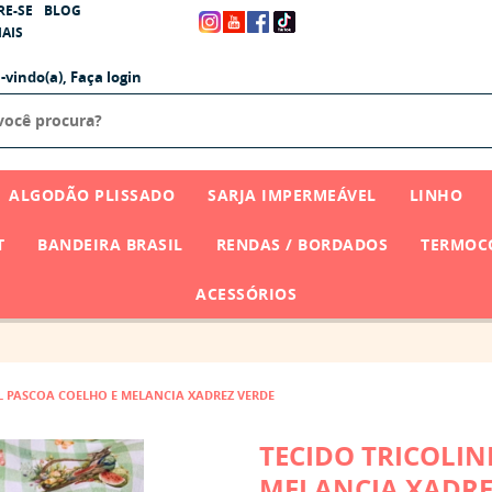
RE-SE
BLOG
AIS
-vindo(a),
Faça login
ALGODÃO PLISSADO
SARJA IMPERMEÁVEL
LINHO
T
BANDEIRA BRASIL
RENDAS / BORDADOS
TERMOCO
ACESSÓRIOS
AL PASCOA COELHO E MELANCIA XADREZ VERDE
TECIDO TRICOLIN
MELANCIA XADRE