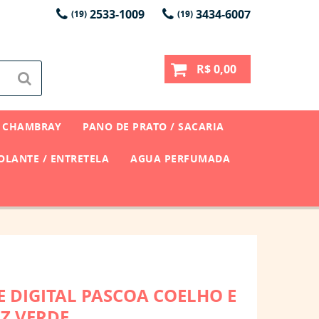
2533-1009
3434-6007
(19)
(19)
R$ 0,00
CHAMBRAY
PANO DE PRATO / SACARIA
LANTE / ENTRETELA
AGUA PERFUMADA
E DIGITAL PASCOA COELHO E
Z VERDE