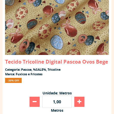
Tecido Tricoline Digital Pascoa Ovos Bege
Categoria:
Pascoa
,
%SALE%
,
Tricoline
Marca:
Fuxicos e Fricotes
-30% OFF
Unidade: Metros
Metros