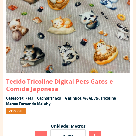
Tecido Tricoline Digital Pets Gatos e
Comida Japonesa
Categoria:
Pets | Cachorrinhos | Gatinhos
,
%SALE%
,
Tricoline
Marca:
Fernando Maluhy
-30% OFF
Unidade: Metros