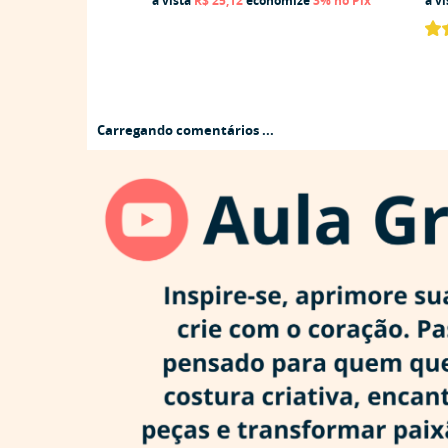
à vista
R$ 25,12
economize
3%
no Pix
à v
Carregando comentários ...