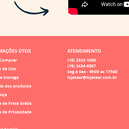
MAÇÕES ÚTEIS
ATENDIMENTO
Comprar
(19)
2533-1009
(19)
3434-6007
s de Uso
Seg a Sex - 9h00 as 17h00
 e Entrega
lojatear@lojatear.com.br
ia dos produtos
nça
a de Frete Grátis
a de Privacidade