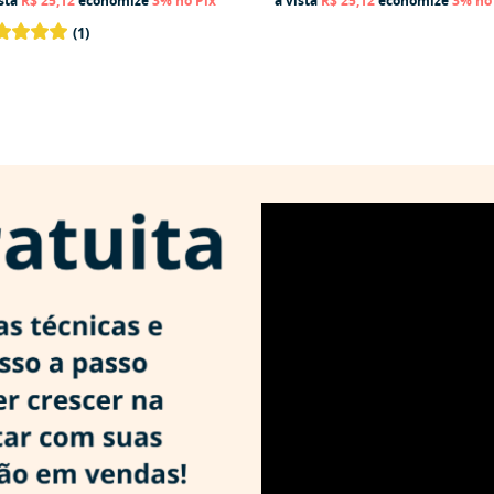
ista
R$ 25,12
economize
3%
no Pix
à vista
R$ 25,12
economize
3%
no
(1)