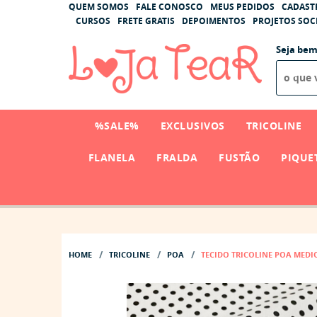
QUEM SOMOS
FALE CONOSCO
MEUS PEDIDOS
CADAST
CURSOS
FRETE GRATIS
DEPOIMENTOS
PROJETOS SOCI
Seja bem
%SALE%
EXCLUSIVOS
TRICOLINE
FLANELA
FRALDA
FUSTÃO
PIQUE
HOME
TRICOLINE
POA
TECIDO TRICOLINE POA MED