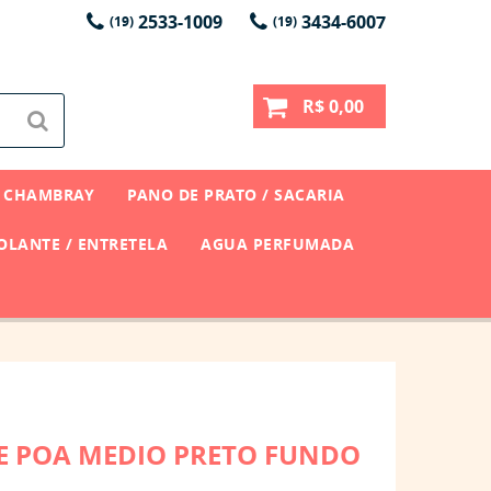
2533-1009
3434-6007
(19)
(19)
R$ 0,00
CHAMBRAY
PANO DE PRATO / SACARIA
LANTE / ENTRETELA
AGUA PERFUMADA
NE POA MEDIO PRETO FUNDO