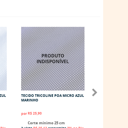
ZUL
TECIDO TRICOLINE POA MICRO AZUL
TECIDO TRICOLI
MARINHO
LARANJA CLARO
R$ 25,90
R$ 25,90
por
por
Corte mínimo 25 cm
Corte mínim