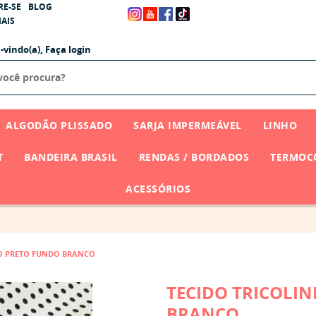
RE-SE
BLOG
AIS
-vindo(a),
Faça login
ALGODÃO PLISSADO
SARJA IMPERMEÁVEL
LINHO
T
BANDEIRA BRASIL
RENDAS / BORDADOS
TERMOCO
ACESSÓRIOS
IO PRETO FUNDO BRANCO
TECIDO TRICOLI
BRANCO