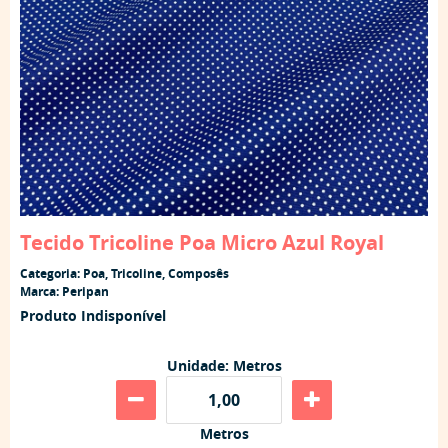
Tecido Tricoline Poa Micro Azul Royal
Categoria:
Poa
,
Tricoline
,
Composês
Marca:
Peripan
Produto Indisponível
Unidade: Metros
Metros