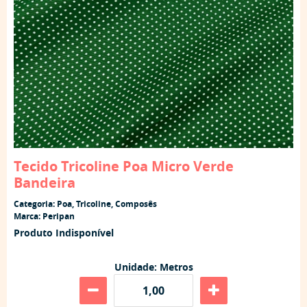
Tecido Tricoline Poa Micro Verde
Bandeira
Categoria:
Poa
,
Tricoline
,
Composês
Marca:
Peripan
Produto Indisponível
Unidade: Metros