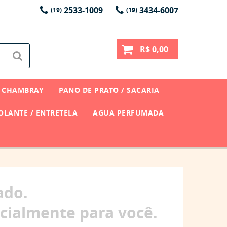
2533-1009
3434-6007
(19)
(19)
R$ 0,00
CHAMBRAY
PANO DE PRATO / SACARIA
LANTE / ENTRETELA
AGUA PERFUMADA
ado.
cialmente para você.