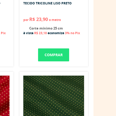
O
TECIDO TRICOLINE LISO PRETO
R$ 23,90
por
o metro
Corte mínimo 25 cm
 Pix
à vista
R$ 23,18
economize
3%
no Pix
COMPRAR