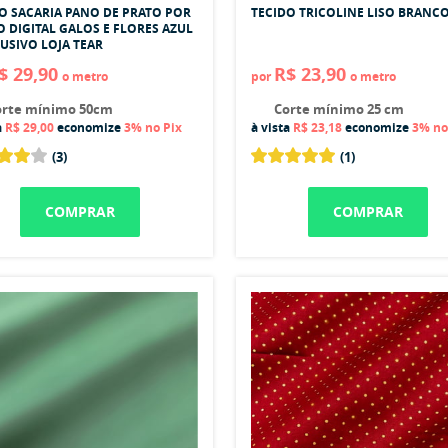
O SACARIA PANO DE PRATO POR
TECIDO TRICOLINE LISO BRANC
 DIGITAL GALOS E FLORES AZUL
LUSIVO LOJA TEAR
$ 29,90
R$ 23,90
o metro
por
o metro
rte mínimo 50cm
Corte mínimo 25 cm
a
R$ 29,00
economize
3%
no Pix
à vista
R$ 23,18
economize
3%
no
(3)
(1)
COMPRAR
COMPRAR