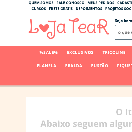
QUEM SOMOS
FALE CONOSCO
MEUS PEDIDOS
CADAST
CURSOS
FRETE GRATIS
DEPOIMENTOS
PROJETOS SOCI
Seja bem
%SALE%
EXCLUSIVOS
TRICOLINE
FLANELA
FRALDA
FUSTÃO
PIQUE
O i
Abaixo seguem algun