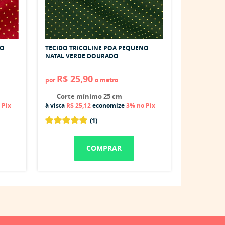
NO
TECIDO TRICOLINE POA PEQUENO
NATAL VERDE DOURADO
R$ 25,90
por
o metro
Corte mínimo 25 cm
 Pix
à vista
R$ 25,12
economize
3%
no Pix
(1)
COMPRAR