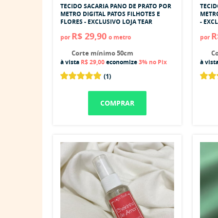
TECIDO SACARIA PANO DE PRATO POR
TECID
METRO DIGITAL PATOS FILHOTES E
METRO
FLORES - EXCLUSIVO LOJA TEAR
- EXC
R$ 29,90
R
por
o metro
por
Corte mínimo 50cm
Co
à vista
R$ 29,00
economize
3%
no Pix
à vist
(1)
COMPRAR