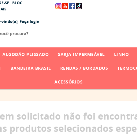
RE-SE
BLOG
AIS
-vindo(a),
Faça login
ALGODÃO PLISSADO
SARJA IMPERMEÁVEL
LINHO
T
BANDEIRA BRASIL
RENDAS / BORDADOS
TERMOCO
ACESSÓRIOS
tem solicitado não foi encontr
s produtos selecionados espe