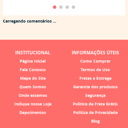
Carregando comentários ...
INSTITUCIONAL
INFORMAÇÕES ÚTEIS
Página Inicial
Como Comprar
Fale Conosco
Termos de Uso
Mapa do Site
Fretes e Entrega
Quem Somos
Garantia dos produtos
Onde estamos
Segurança
Indique nossa Loja
Politica de Frete Grátis
Depoimentos
Política de Privacidade
Blog