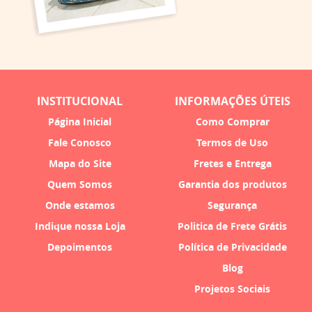
INSTITUCIONAL
INFORMAÇÕES ÚTEIS
Página Inicial
Como Comprar
Fale Conosco
Termos de Uso
Mapa do Site
Fretes e Entrega
Quem Somos
Garantia dos produtos
Onde estamos
Segurança
Indique nossa Loja
Politica de Frete Grátis
Depoimentos
Política de Privacidade
Blog
Projetos Sociais