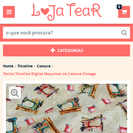
0
CATEGORIAS
Home
Tricoline
Costura
Tecido Tricoline Digital Maquinas de Costura Vintage