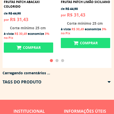
FRUTAS PATCH ABACAXI
FRUTAS PATCH LIMÃO SICILIANO
COLORIDO
de
R$ 44,90
de
R$ 44,90
R$ 31,43
por
R$ 31,43
por
Corte mínimo 25 cm
Corte mínimo 25 cm
à vista
R$ 30,49
economize
3%
no Pix
à vista
R$ 30,49
economize
3%
no Pix
COMPRAR
COMPRAR
Carregando comentários ...
TAGS DO PRODUTO
INSTITUCIONAL
INFORMAÇÕES ÚTEIS