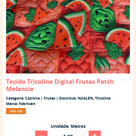
Tecido Tricoline Digital Frutas Patch
Melancia
Categoria:
Cozinha | Frutas | Docinhos
,
%SALE%
,
Tricoline
Marca:
Fabricart
-30% OFF
Unidade: Metros