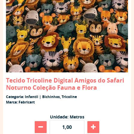
Tecido Tricoline Digital Amigos do Safari
Noturno Coleção Fauna e Flora
Categoria:
Infantil | Bichinhos
,
Tricoline
Marca:
Fabricart
Unidade: Metros