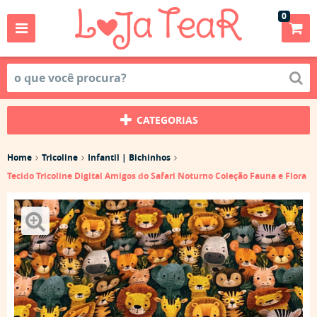
0
CATEGORIAS
Home
Tricoline
Infantil | Bichinhos
Tecido Tricoline Digital Amigos do Safari Noturno Coleção Fauna e Flora